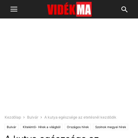
Kezdőlap
Bulvár
A kutya egészsége az etetésnél kezdődik
Bulvár
Kitekintő- Hírek a világból
Országos hírek
Szolnok megyei hírek
Tudomány-Technika-Életmód