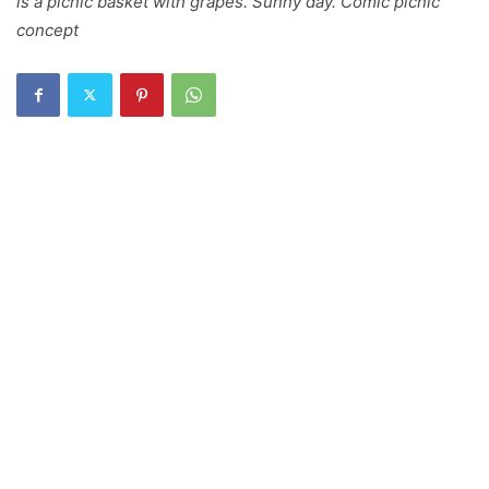
is a picnic basket with grapes. Sunny day. Comic picnic
concept