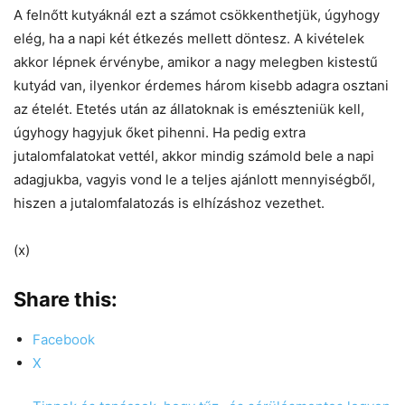
A felnőtt kutyáknál ezt a számot csökkenthetjük, úgyhogy
elég, ha a napi két étkezés mellett döntesz. A kivételek
akkor lépnek érvénybe, amikor a nagy melegben kistestű
kutyád van, ilyenkor érdemes három kisebb adagra osztani
az ételét. Etetés után az állatoknak is emészteniük kell,
úgyhogy hagyjuk őket pihenni. Ha pedig extra
jutalomfalatokat vettél, akkor mindig számold bele a napi
adagjukba, vagyis vond le a teljes ajánlott mennyiségből,
hiszen a jutalomfalatozás is elhízáshoz vezethet.
(x)
Share this:
Facebook
X