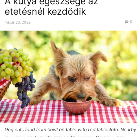
A kutya egészsége az
etetésnél kezdődik
0
május 26, 2022
Dog eats food from bowl on table with red tablecloth. Nearby