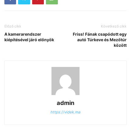
Előző cikk
Következő cikk
A kamerarendszer
Friss! Fának csapódott egy
kiépítésével járó előnyök
autó Túrkeve és Mezőtúr
között
admin
https://videk.ma