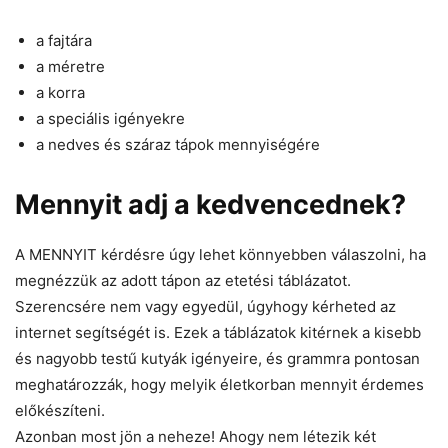
a fajtára
a méretre
a korra
a speciális igényekre
a nedves és száraz tápok mennyiségére
Mennyit adj a kedvencednek?
A MENNYIT kérdésre úgy lehet könnyebben válaszolni, ha
megnézzük az adott tápon az etetési táblázatot.
Szerencsére nem vagy egyedül, úgyhogy kérheted az
internet segítségét is. Ezek a táblázatok kitérnek a kisebb
és nagyobb testű kutyák igényeire, és grammra pontosan
meghatározzák, hogy melyik életkorban mennyit érdemes
előkészíteni.
Azonban most jön a neheze! Ahogy nem létezik két