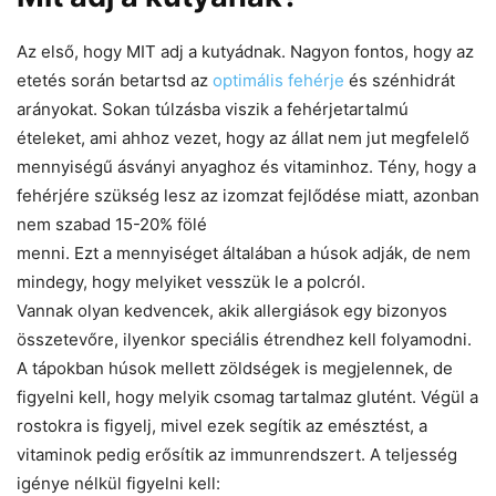
Az első, hogy MIT adj a kutyádnak. Nagyon fontos, hogy az
etetés során betartsd az
optimális fehérje
és szénhidrát
arányokat. Sokan túlzásba viszik a fehérjetartalmú
ételeket, ami ahhoz vezet, hogy az állat nem jut megfelelő
mennyiségű ásványi anyaghoz és vitaminhoz. Tény, hogy a
fehérjére szükség lesz az izomzat fejlődése miatt, azonban
nem szabad 15-20% fölé
menni. Ezt a mennyiséget általában a húsok adják, de nem
mindegy, hogy melyiket vesszük le a polcról.
Vannak olyan kedvencek, akik allergiások egy bizonyos
összetevőre, ilyenkor speciális étrendhez kell folyamodni.
A tápokban húsok mellett zöldségek is megjelennek, de
figyelni kell, hogy melyik csomag tartalmaz glutént. Végül a
rostokra is figyelj, mivel ezek segítik az emésztést, a
vitaminok pedig erősítik az immunrendszert. A teljesség
igénye nélkül figyelni kell: