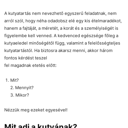
A kutyatartás nem nevezhető egyszerű feladatnak, nem
arról szól, hogy néha odadobsz elé egy kis ételmaradékot,
hanem a fajtáját, a méretét, a korát és a személyiségét is
figyelembe kell venned. A kedvenced egészsége főleg a
kutyaeledel minőségétől függ, valamint a felelősségteljes
kutyatartástól. Ha biztosra akarsz menni, akkor három
fontos kérdést teszel
fel magadnak etetés előtt:
Mit?
2. Mennyit?
3. Mikor?
Nézzük meg ezeket egyesével!
Mit adj a kutyának?