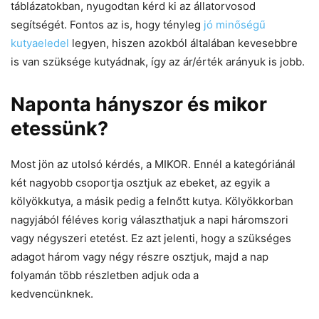
táblázatokban, nyugodtan kérd ki az állatorvosod
segítségét. Fontos az is, hogy tényleg
jó minőségű
kutyaeledel
legyen, hiszen azokból általában kevesebbre
is van szüksége kutyádnak, így az ár/érték arányuk is jobb.
Naponta hányszor és mikor
etessünk?
Most jön az utolsó kérdés, a MIKOR. Ennél a kategóriánál
két nagyobb csoportja osztjuk az ebeket, az egyik a
kölyökkutya, a másik pedig a felnőtt kutya. Kölyökkorban
nagyjából féléves korig választhatjuk a napi háromszori
vagy négyszeri etetést. Ez azt jelenti, hogy a szükséges
adagot három vagy négy részre osztjuk, majd a nap
folyamán több részletben adjuk oda a
kedvencünknek.