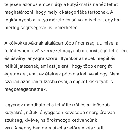
teljesen azonos ember, úgy a kutyáknál is nehéz lehet
meghatározni, hogy melyik kategóriába tartoznak. A
legkönnyebb a kutya mérete és súlya, mivel ezt egy házi
mérleg segítségével is lemérheted.
A kölyökkutyáknak általában több finomság jut, mivel a
fejlődésben levő szervezet nagyobb mennyiségű fehérjére
és ásványi anyagra szorul. Ilyenkor az ebek megállás
nélkül játszanak, ami azt jelenti, hogy több energiát
égetnek el, amit az ételnek pótolnia kell valahogy. Nem
szabad azonban túlzásba esni, a dagadt kiskutyák is
megbetegedhetnek.
Ugyanez mondható el a felnőttekről és az idősebb
kutyákról, náluk lényegesen kevesebb energiára van
szükség, kivéve, ha örökmozgó kedvencünk
van. Amennyiben nem bízol az előre elkészített