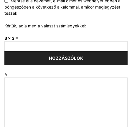
Mentse el a nevemet, e-mail címét és webhelyét ebben a
böngészőben a következő alkalommal, amikor megjegyzést
teszek.
Kérjük, adja meg a választ számjegyekkel:
3 × 3 =
Δ