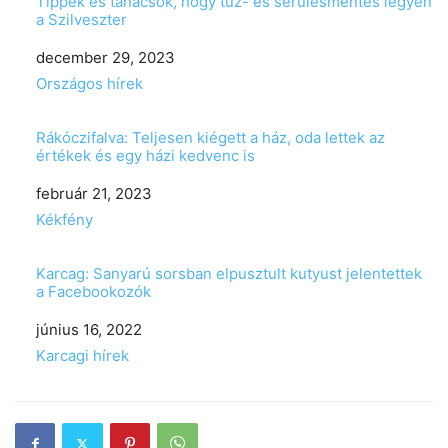
Tippek és tanácsok, hogy tűz- és sérülésmentes legyen
a Szilveszter
Date
december 29, 2023
In relation to
Országos hírek
Rákóczifalva: Teljesen kiégett a ház, oda lettek az
értékek és egy házi kedvenc is
Date
február 21, 2023
In relation to
Kékfény
Karcag: Sanyarú sorsban elpusztult kutyust jelentettek
a Facebookozók
Date
június 16, 2022
In relation to
Karcagi hírek