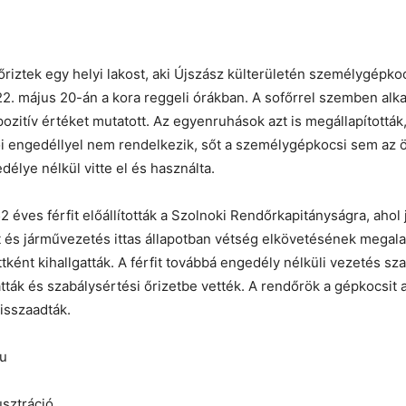
riztek egy helyi lakost, aki Újszász külterületén személygépko
2. május 20-án a kora reggeli órákban. A sofőrrel szemben alk
ozitív értéket mutatott. Az egyenruhások azt is megállapították
i engedéllyel nem rendelkezik, sőt a személygépkocsi sem az ö
délye nélkül vitte el és használta.
2 éves férfit előállították a Szolnoki Rendőrkapitányságra, aho
t és járművezetés ittas állapotban vétség elkövetésének megal
ttként kihallgatták. A férfit továbbá engedély nélküli vezetés sz
tták és szabálysértési őrizetbe vették. A rendőrök a gépkocsit 
isszaadták.
hu
usztráció