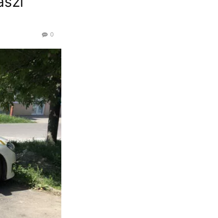
ászi
0