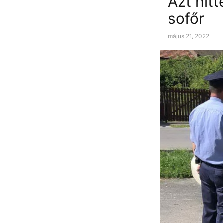
Azt hitt
sofőr
május 21, 2022