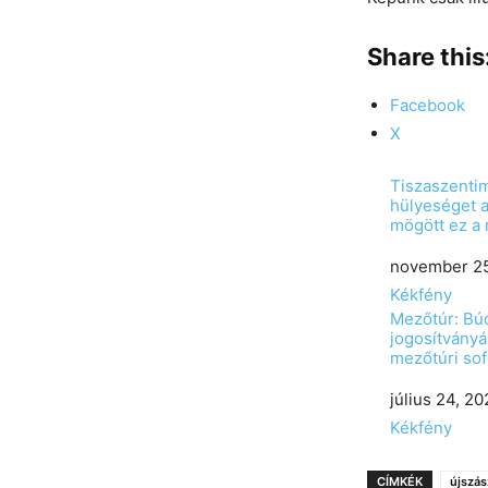
Share this
Facebook
X
Tiszaszentim
hülyeséget 
mögött ez a 
Date
november 25
In relation to
Kékfény
Mezőtúr: Búc
jogosítványán
mezőtúri sof
Date
július 24, 2
In relation to
Kékfény
CÍMKÉK
újszás