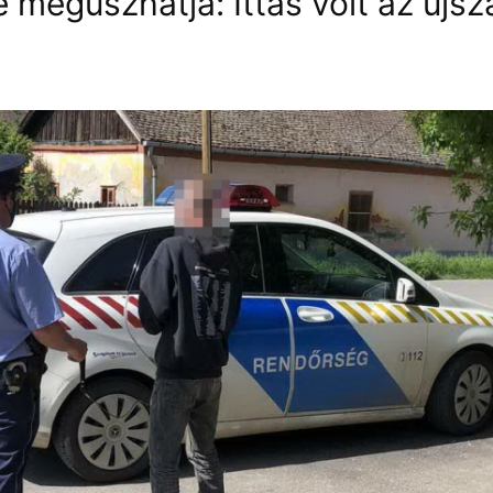
e megúszhatja: Ittas volt az újsz