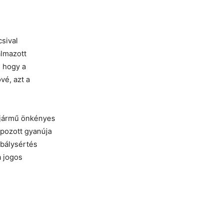
csival
almazott
, hogy a
vé, azt a
l jármű önkényes
apozott gyanúja
abálysértés
a jogos