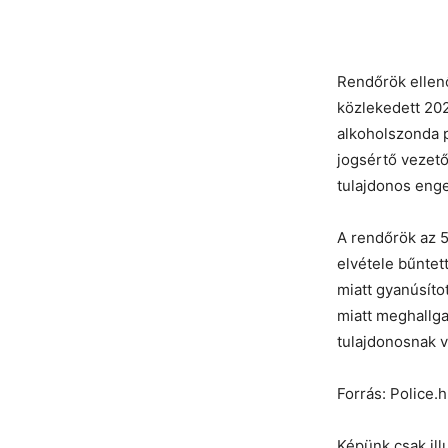
Rendőrök ellenő
közlekedett 202
alkoholszonda p
jogsértő vezető
tulajdonos enge
A rendőrök az 5
elvétele bűntet
miatt gyanúsíto
miatt meghallga
tulajdonosnak v
Forrás: Police.
Képünk csak ill