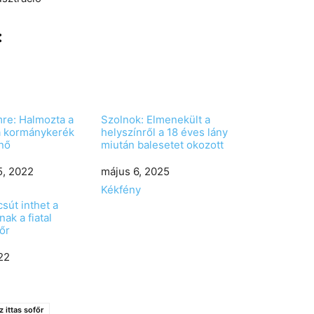
:
re: Halmozta a
Szolnok: Elmenekült a
a kormánykerék
helyszínről a 18 éves lány
nő
miután balesetet okozott
, 2022
Date
május 6, 2025
In relation to
Kékfény
sút inthet a
ak a fiatal
őr
022
z ittas sofőr