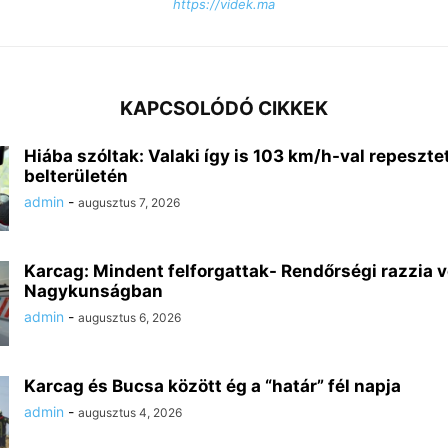
https://videk.ma
KAPCSOLÓDÓ CIKKEK
Hiába szóltak: Valaki így is 103 km/h-val repeszte
belterületén
admin
-
augusztus 7, 2026
Karcag: Mindent felforgattak- Rendőrségi razzia v
Nagykunságban
admin
-
augusztus 6, 2026
Karcag és Bucsa között ég a “határ” fél napja
admin
-
augusztus 4, 2026