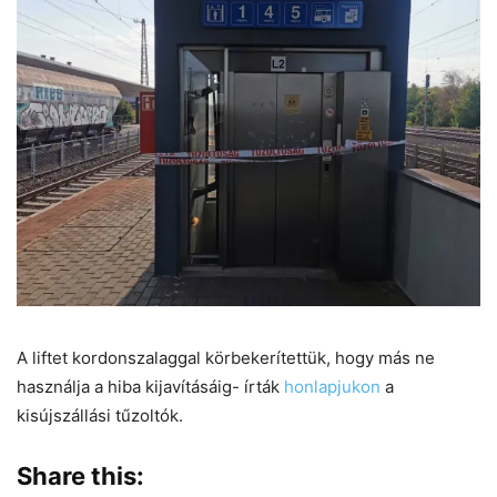
A liftet kordonszalaggal körbekerítettük, hogy más ne
használja a hiba kijavításáig- írták
honlapjukon
a
kisújszállási tűzoltók.
Share this: