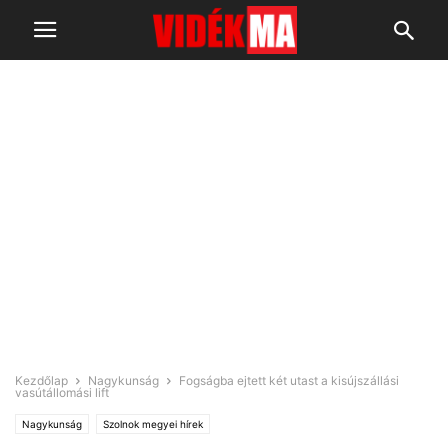
Kezdőlap
Nagykunság
Fogságba ejtett két utast a kisújszállási
vasútállomási lift
Nagykunság
Szolnok megyei hírek