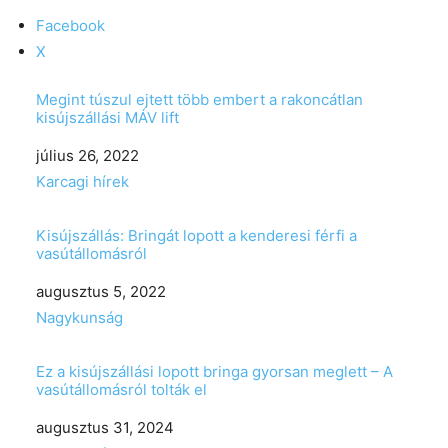
Facebook
X
Megint túszul ejtett több embert a rakoncátlan
kisújszállási MÁV lift
Date
július 26, 2022
In relation to
Karcagi hírek
Kisújszállás: Bringát lopott a kenderesi férfi a
vasútállomásról
Date
augusztus 5, 2022
In relation to
Nagykunság
Ez a kisújszállási lopott bringa gyorsan meglett – A
vasútállomásról tolták el
Date
augusztus 31, 2024