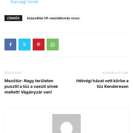
In relation to
Karcagi hírek
CÍMKÉK
kiújszállás lift vasútállomás rossz
Előző cikk
Következő cikk
Mezőtúr: Nagy területen
Hétvégi házat vett körbe a
pusztít a tűz a vasúti sínek
tűz Kenderesen
mellett! Vágányzár van!