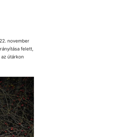
022. november
ányítása felett,
s az útárkon