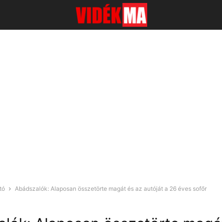
tó
Abádszalók: Alaposan összetörte magát és az autóját a 26 éves sofőr