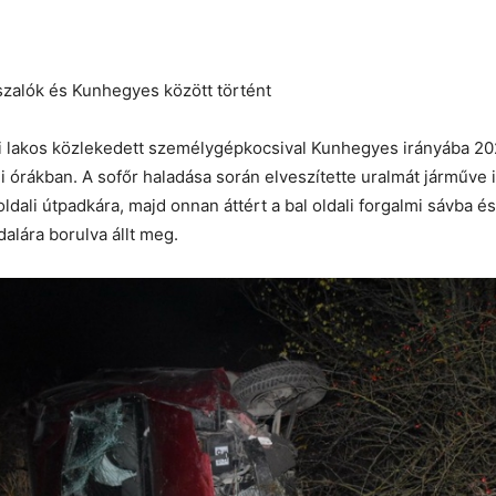
szalók és Kunhegyes között történt
i lakos közlekedett személygépkocsival Kunhegyes irányába 2
i órákban. A sofőr haladása során elveszítette uralmát járműve ir
oldali útpadkára, majd onnan áttért a bal oldali forgalmi sávba é
dalára borulva állt meg.