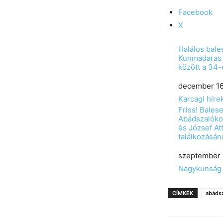
Facebook
X
Halálos bale
Kunmadaras
között a 34
Date
december 16
In relation to
Karcagi híre
Friss! Balese
Abádszalókon
és József Att
találkozásán
Date
szeptember 
In relation to
Nagykunság
CÍMKÉK
abáds