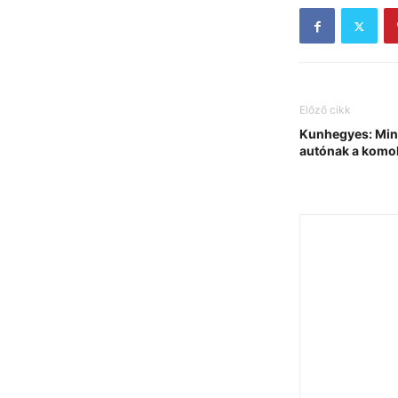
Előző cikk
Kunhegyes: Mind
autónak a komol