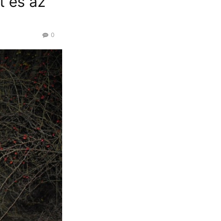
t és az
0