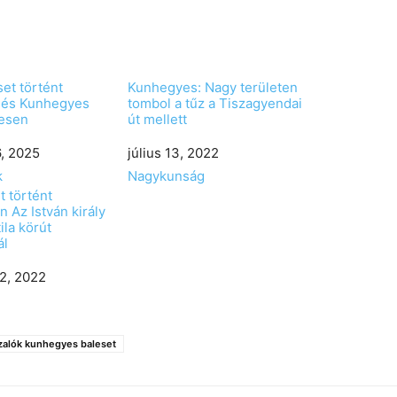
set történt
Kunhegyes: Nagy területen
 és Kunhegyes
tombol a tűz a Tiszagyendai
-esen
út mellett
, 2025
Date
július 13, 2022
k
In relation to
Nagykunság
t történt
 Az István király
ila körút
ál
2, 2022
zalók kunhegyes baleset