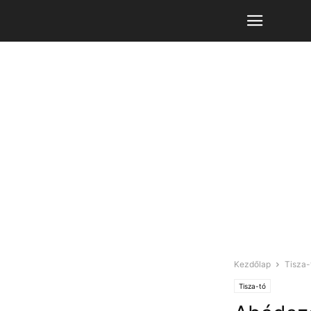
Kezdőlap
Tisza-
Tisza-tó