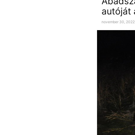
Abádsza
autóját
november 30, 2022