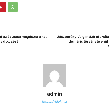
 az öt utasa megúszta a két
Jászberény: Alig indult el a vá
y ütközést
de máris törvénytelenü
admin
https://videk.ma