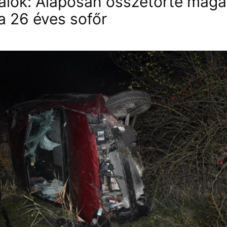
lók: Alaposan összetörte magá
 a 26 éves sofőr