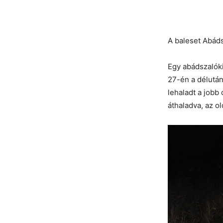
A baleset Abád
Egy abádszalók
27-én a délután
lehaladt a jobb 
áthaladva, az ol