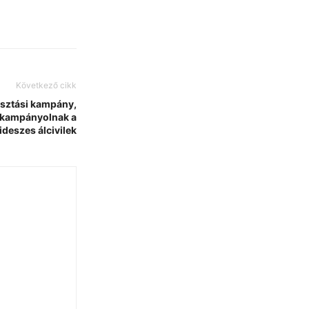
Következő cikk
lasztási kampány,
l kampányolnak a
fideszes álcivilek