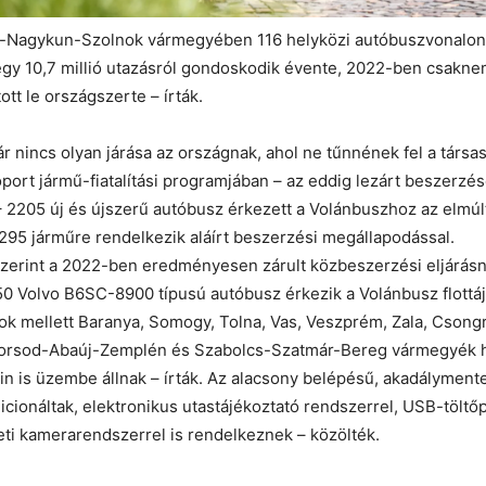
z-Nagykun-
Szolnok
vármegyében 116 helyközi autóbuszvonalon
gy 10,7 millió utazásról gondoskodik évente, 2022-ben csakne
ott le országszerte – írták.
r nincs olyan járása az országnak, ahol ne tűnnének fel a társas
ort jármű-fiatalítási programjában – az eddig lezárt beszerzé
2205 új és újszerű autóbusz érkezett a Volánbuszhoz az elmúlt
i 295 járműre rendelkezik aláírt beszerzési megállapodással.
szerint a 2022-ben eredményesen zárult közbeszerzési eljárás
0 Volvo B6SC-8900 típusú autóbusz érkezik a Volánbusz flottáj
ok
mellett Baranya, Somogy, Tolna, Vas, Veszprém, Zala, Cson
orsod-Abaúj-Zemplén és Szabolcs-Szatmár-Bereg vármegyék h
n is üzembe állnak – írták. Az alacsony belépésű, akadálymente
cionáltak, elektronikus utastájékoztató rendszerrel, USB-töltő
eti kamerarendszerrel is rendelkeznek – közölték.