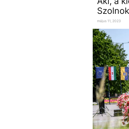
Aki, a k
Szolno
május 11, 2023