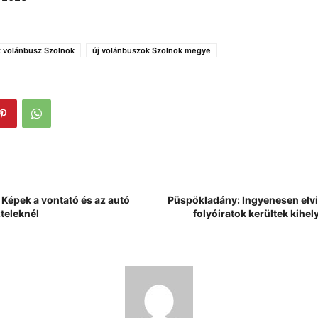
 volánbusz Szolnok
új volánbuszok Szolnok megye
: Képek a vontató és az autó
Püspökladány: Ingyenesen elv
teleknél
folyóiratok kerültek kihe