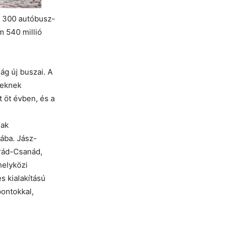
 300 autóbusz-
m 540 millió
ág új buszai. A
seknek
 öt évben, és a
nak
ába. Jász-
grád-Csanád,
elyközi
s kialakítású
pontokkal,