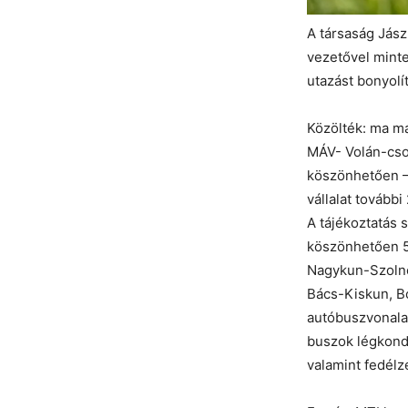
A társaság Jás
vezetővel minte
utazást bonyolít
Közölték: ma má
MÁV- Volán-csop
köszönhetően – 
vállalat tovább
A tájékoztatás 
köszönhetően 5
Nagykun-
Szoln
Bács-Kiskun, B
autóbuszvonalai
buszok légkondi
valamint fedélz