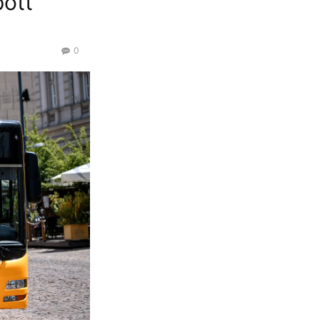
pott
0