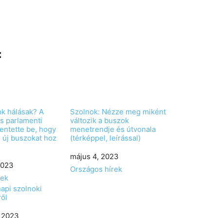
:
k hálásak? A
Szolnok: Nézze meg miként
es parlamenti
változik a buszok
lentette be, hogy
menetrendje és útvonala
g új buszokat hoz
(térképpel, leírással)
Date
május 4, 2023
2023
In relation to
Országos hírek
rek
api szolnoki
ől
 2023