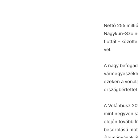
Nettó 255 milli
Nagykun-
Szoln
flottát – közöl
vel.
A nagy befogadó
vármegyeszékhe
ezeken a vonal
országbérlettel
A Volánbusz 20
mint negyven sz
elején tovább f
besorolású moto
állományának át