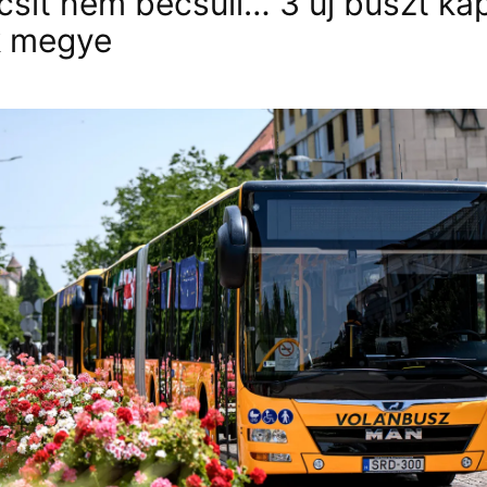
icsit nem becsüli… 3 új buszt ka
k megye