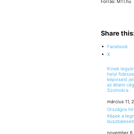
Forrás: MTI.hu
Share this
Facebook
X
Kinek legyün
helyi fidesz
képviselő je
az állami cé
Szolnokra
Date
március 11, 
In relation to
Országos hí
Képek a tegn
buszbalesetr
Date
november 6,