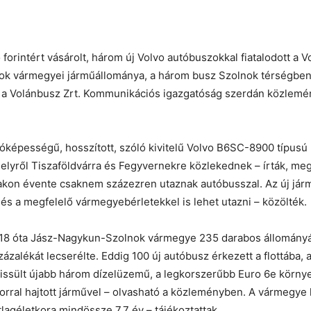
ó forintért vásárolt, három új Volvo autóbuszokkal fiatalodott a 
ok
vármegyei járműállománya, a három busz
Szolnok
térségben 
te a Volánbusz Zrt. Kommunikációs igazgatóság szerdán közlem
képességű, hosszított, szóló kivitelű Volvo B6SC-8900 típusú
lyről Tiszaföldvárra és Fegyvernekre közlekednek – írták, me
akon évente csaknem százezren utaznak autóbusszal. Az új já
 és a megfelelő vármegyebérletekkel is lehet utazni – közölték.
18 óta Jász-Nagykun-
Szolnok
vármegye 235 darabos állományá
ázalékát lecserélte. Eddig 100 új autóbusz érkezett a flottába,
rissült újabb három dízelüzemű, a legkorszerűbb Euro 6e körn
rral hajtott járművel – olvasható a közleményben. A vármegye 
lagéletkora mindössze 7,7 év – tájékoztattak.