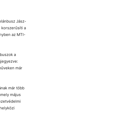
Volánbusz Jász-
korszerűsíti a
ényben az MTI-
 buszok a
gjegyezve:
rműveken már
nak már több
 amely május
yezetvédelmi
helyközi