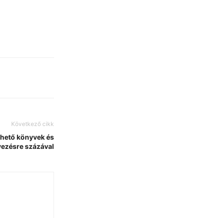
Következő cikk
ihető könyvek és
lyezésre százával