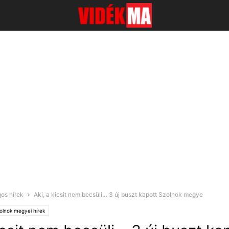
os hírek
Aki, a kicsit nem becsüli… 3 új buszt kapott Szolnok megye
olnok megyei hírek