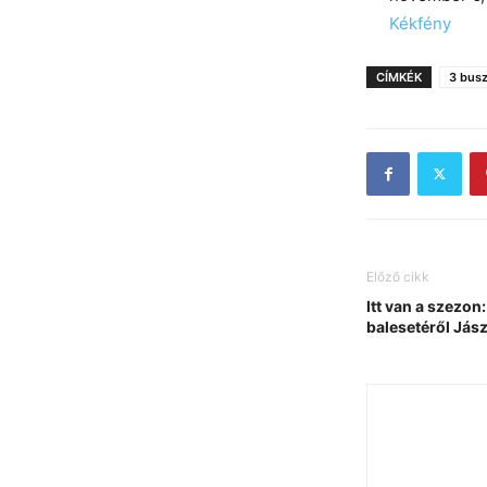
In relation to
Kékfény
CÍMKÉK
3 busz
Előző cikk
Itt van a szezon
balesetéről Jász