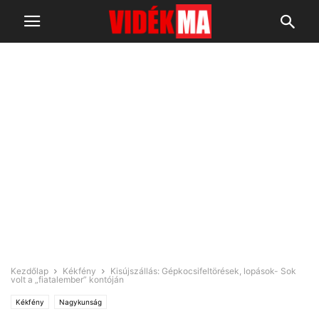
Kezdőlap
Kékfény
Kisújszállás: Gépkocsifeltörések, lopások- Sok
volt a „fiatalember” kontóján
Kékfény
Nagykunság