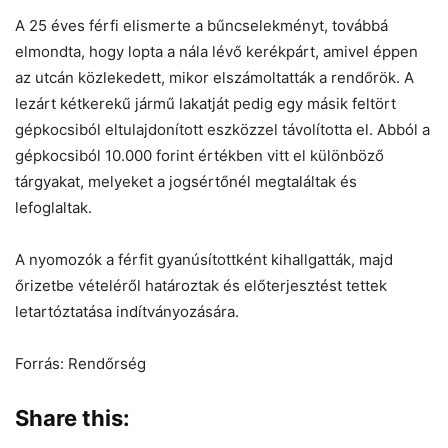
A 25 éves férfi elismerte a bűncselekményt, továbbá
elmondta, hogy lopta a nála lévő kerékpárt, amivel éppen
az utcán közlekedett, mikor elszámoltatták a rendőrök. A
lezárt kétkerekű jármű lakatját pedig egy másik feltört
gépkocsiból eltulajdonított eszközzel távolította el. Abból a
gépkocsiból 10.000 forint értékben vitt el különböző
tárgyakat, melyeket a jogsértőnél megtaláltak és
lefoglaltak.
A nyomozók a férfit gyanúsítottként kihallgatták, majd
őrizetbe vételéről határoztak és előterjesztést tettek
letartóztatása indítványozására.
Forrás: Rendőrség
Share this: