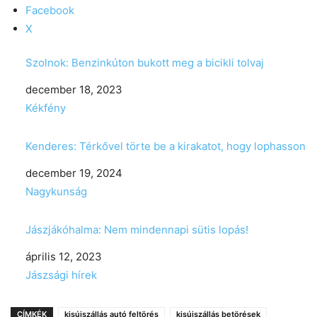
Facebook
X
Szolnok: Benzinkúton bukott meg a bicikli tolvaj
Date
december 18, 2023
In relation to
Kékfény
Kenderes: Térkővel törte be a kirakatot, hogy lophasson
Date
december 19, 2024
In relation to
Nagykunság
Jászjákóhalma: Nem mindennapi sütis lopás!
Date
április 12, 2023
In relation to
Jászsági hírek
CÍMKÉK
kisújszállás autó feltörés
kisújszállás betörések