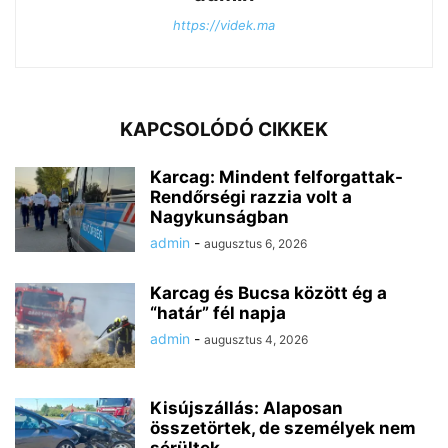
https://videk.ma
KAPCSOLÓDÓ CIKKEK
Karcag: Mindent felforgattak-
Rendőrségi razzia volt a
Nagykunságban
admin
-
augusztus 6, 2026
Karcag és Bucsa között ég a
“határ” fél napja
admin
-
augusztus 4, 2026
Kisújszállás: Alaposan
összetörtek, de személyek nem
sérültek