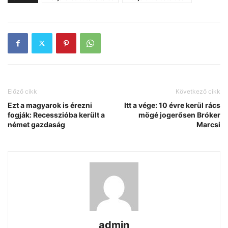
Előző cikk
Következő cikk
Ezt a magyarok is érezni
Itt a vége: 10 évre kerül rács
fogják: Recesszióba került a
mögé jogerősen Bróker
német gazdaság
Marcsi
admin