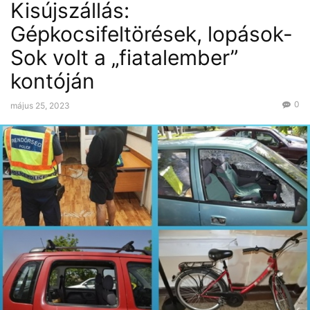
Kisújszállás:
Gépkocsifeltörések, lopások-
Sok volt a „fiatalember”
kontóján
0
május 25, 2023