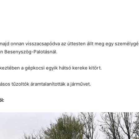
 majd onnan visszacsapódva az úttesten állt meg egy személyg
án Besenyszög-Palotásnál.
keztében a gépkocsi egyik hátsó kereke kitört.
tásos tűzoltók áramtalanították a járművet.
l: