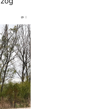
szög
0