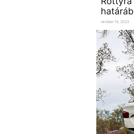
Rottyra
határá
október 16, 2023