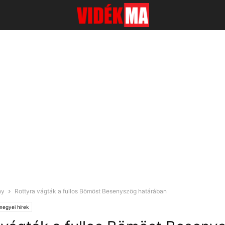
ny
Rottyra vágták a fullos Bömöst Besenyszög határában
megyei hírek