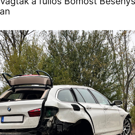
 vágták a fullos Bömöst Beseny
ban