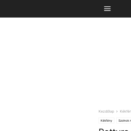
Kezdőlap
Kékfé
Kékfény
Szolnok 