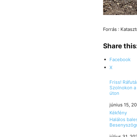
Forrás : Katasz
Share this
Facebook
X
Friss! Ráfut
Szolnokon a
úton
Date
június 15, 2
In relation to
Kékfény
Halálos bale
Besenyszög
Date
július 31, 20