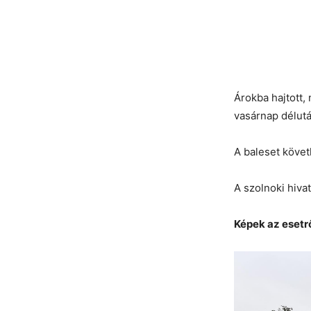
Árokba hajtott,
vasárnap délut
A baleset követ
A szolnoki hiva
Képek az esetrő