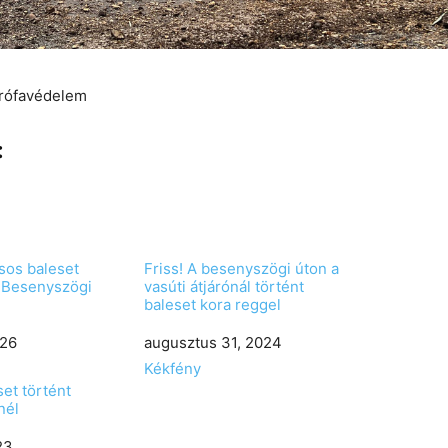
trófavédelem
:
ásos baleset
Friss! A besenyszögi úton a
 Besenyszögi
vasúti átjárónál történt
baleset kora reggel
026
Date
augusztus 31, 2024
In relation to
Kékfény
set történt
nél
23