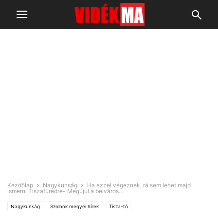
Kezdőlap
Nagykunság
Ha ezzel végeznek, rá sem lehet majd
ismerni Tiszafüredre- Megújul a belváros…
Nagykunság
Szolnok megyei hírek
Tisza-tó