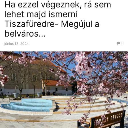
Ha ezzel végeznek, rá sem
lehet majd ismerni
Tiszafüredre- Megújul a
belváros…
0
június 13, 2024