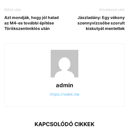
Előző cikk
Következő cikk
Azt mondják, hogy jól halad
Jászladány: Egy vékony
az M4-es további építése
szennyvízcsőbe szorult
Törökszentmiklós után
kiskutyát mentettek
admin
https://videk.ma
KAPCSOLÓDÓ CIKKEK