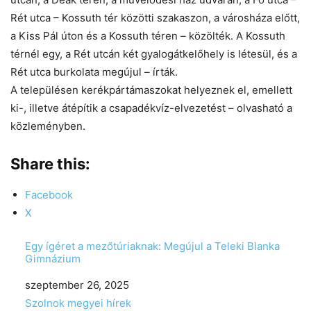
Rét utca – Kossuth tér közötti szakaszon, a városháza előtt,
a Kiss Pál úton és a Kossuth téren – közölték. A Kossuth
térnél egy, a Rét utcán két gyalogátkelőhely is létesül, és a
Rét utca burkolata megújul – írták.
A településen kerékpártámaszokat helyeznek el, emellett
ki-, illetve átépítik a csapadékvíz-elvezetést – olvasható a
közleményben.
Share this:
Facebook
X
Egy ígéret a mezőtúriaknak: Megújul a Teleki Blanka
Gimnázium
Date
szeptember 26, 2025
In relation to
Szolnok megyei hírek