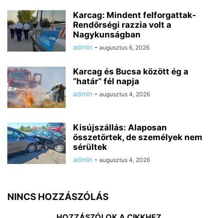
Karcag: Mindent felforgattak-
Rendőrségi razzia volt a
Nagykunságban
admin
-
augusztus 6, 2026
Karcag és Bucsa között ég a
“határ” fél napja
admin
-
augusztus 4, 2026
Kisújszállás: Alaposan
összetörtek, de személyek nem
sérültek
admin
-
augusztus 4, 2026
NINCS HOZZÁSZÓLÁS
HOZZÁSZÓLOK A CIKKHEZ