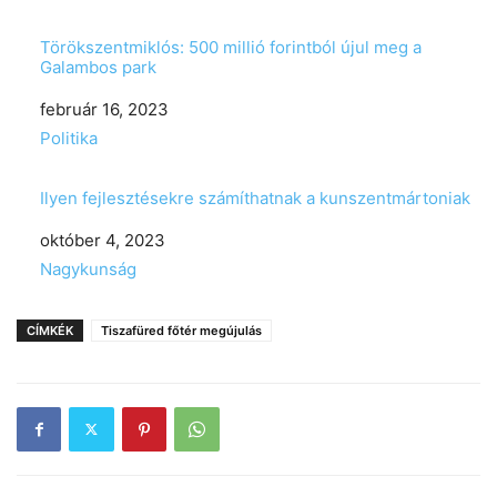
Törökszentmiklós: 500 millió forintból újul meg a
Galambos park
Date
február 16, 2023
In relation to
Politika
Ilyen fejlesztésekre számíthatnak a kunszentmártoniak
Date
október 4, 2023
In relation to
Nagykunság
CÍMKÉK
Tiszafüred főtér megújulás