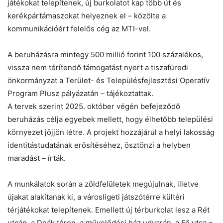
játékokat telepítenek, új burkolatot kap több út és
kerékpártámaszokat helyeznek el – közölte a
kommunikációért felelős cég az MTI-vel.
A beruházásra mintegy 500 millió forint 100 százalékos,
vissza nem térítendő támogatást nyert a tiszafüredi
önkormányzat a Terület- és Településfejlesztési Operatív
Program Plusz pályázatán – tájékoztattak.
A tervek szerint 2025. október végén befejeződő
beruházás célja egyebek mellett, hogy élhetőbb települési
környezet jöjjön létre. A projekt hozzájárul a helyi lakosság
identitástudatának erősítéséhez, ösztönzi a helyben
maradást – írták.
A munkálatok során a zöldfelületek megújulnak, illetve
újakat alakítanak ki, a városligeti játszótérre kültéri
térjátékokat telepítenek. Emellett új térburkolat lesz a Rét
utcán, a Deák téren, a művelődési ház udvarán, a Fő utca –