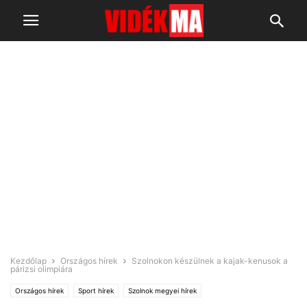
Kezdőlap
Országos hírek
Szolnokon készülnek a kajak-kenusok a
párizsi olimpiára
Országos hírek
Sport hírek
Szolnok megyei hírek