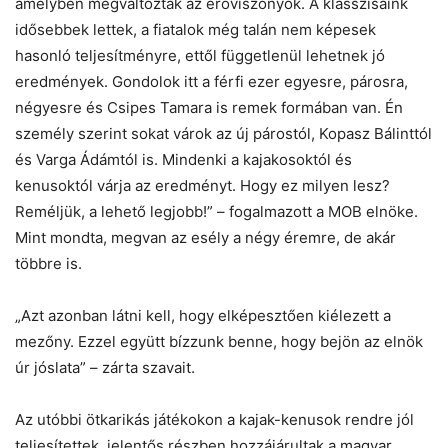
amelyben megváltoztak az erőviszonyok. A klasszisaink
idősebbek lettek, a fiatalok még talán nem képesek
hasonló teljesítményre, ettől függetlenül lehetnek jó
eredmények. Gondolok itt a férfi ezer egyesre, párosra,
négyesre és Csipes Tamara is remek formában van. Én
személy szerint sokat várok az új párostól, Kopasz Bálinttól
és Varga Ádámtól is. Mindenki a kajakosoktól és
kenusoktól várja az eredményt. Hogy ez milyen lesz?
Reméljük, a lehető legjobb!” – fogalmazott a MOB elnöke.
Mint mondta, megvan az esély a négy éremre, de akár
többre is.
„Azt azonban látni kell, hogy elképesztően kiélezett a
mezőny. Ezzel együtt bízzunk benne, hogy bejön az elnök
úr jóslata” – zárta szavait.
Az utóbbi ötkarikás játékokon a kajak-kenusok rendre jól
teljesítettek, jelentős részben hozzájárultak a magyar