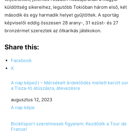
küldöttség sikereihez, legutóbb Tokióban három első, két
második és egy harmadik helyet gyűjtöttek. A sportág
képviselői eddig összesen 28 arany-, 31 ezüst- és 27
bronzérmet szereztek az ötkarikás játékokon.
Share this:
Facebook
X
A nap képe(i) – Mérsékelt érdeklődés mellett került sor
a Tisza-tó átúszásra, átevezésre
Date
augusztus 12, 2023
In relation to
A nap képe
Biciklisport szerelmesek figyelem: Kezdődik a Tour de
France!