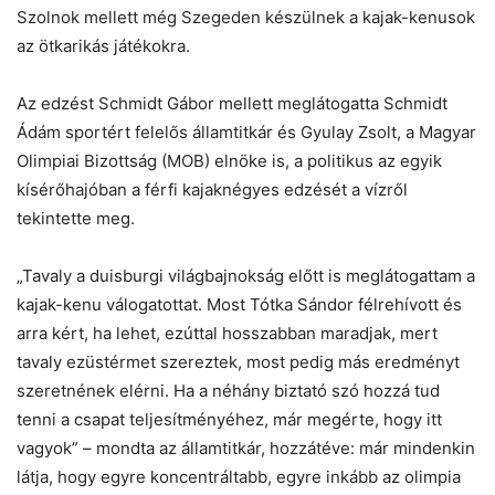
Szolnok mellett még Szegeden készülnek a kajak-kenusok
az ötkarikás játékokra.
Az edzést Schmidt Gábor mellett meglátogatta Schmidt
Ádám sportért felelős államtitkár és Gyulay Zsolt, a Magyar
Olimpiai Bizottság (MOB) elnöke is, a politikus az egyik
kísérőhajóban a férfi kajaknégyes edzését a vízről
tekintette meg.
„Tavaly a duisburgi világbajnokság előtt is meglátogattam a
kajak-kenu válogatottat. Most Tótka Sándor félrehívott és
arra kért, ha lehet, ezúttal hosszabban maradjak, mert
tavaly ezüstérmet szereztek, most pedig más eredményt
szeretnének elérni. Ha a néhány biztató szó hozzá tud
tenni a csapat teljesítményéhez, már megérte, hogy itt
vagyok” – mondta az államtitkár, hozzátéve: már mindenkin
látja, hogy egyre koncentráltabb, egyre inkább az olimpia