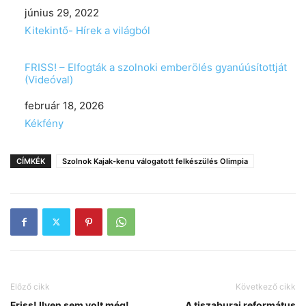
Date
június 29, 2022
In relation to
Kitekintő- Hírek a világból
FRISS! – Elfogták a szolnoki emberölés gyanúúsítottját
(Videóval)
Date
február 18, 2026
In relation to
Kékfény
CÍMKÉK
Szolnok Kajak-kenu válogatott felkészülés Olimpia
Előző cikk
Következő cikk
Friss! Ilyen sem volt még!
A tiszaburai református