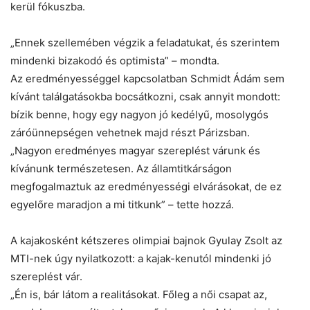
kerül fókuszba.
„Ennek szellemében végzik a feladatukat, és szerintem
mindenki bizakodó és optimista” – mondta.
Az eredményességgel kapcsolatban Schmidt Ádám sem
kívánt találgatásokba bocsátkozni, csak annyit mondott:
bízik benne, hogy egy nagyon jó kedélyű, mosolygós
záróünnepségen vehetnek majd részt Párizsban.
„Nagyon eredményes magyar szereplést várunk és
kívánunk természetesen. Az államtitkárságon
megfogalmaztuk az eredményességi elvárásokat, de ez
egyelőre maradjon a mi titkunk” – tette hozzá.
A kajakosként kétszeres olimpiai bajnok Gyulay Zsolt az
MTI-nek úgy nyilatkozott: a kajak-kenutól mindenki jó
szereplést vár.
„Én is, bár látom a realitásokat. Főleg a női csapat az,