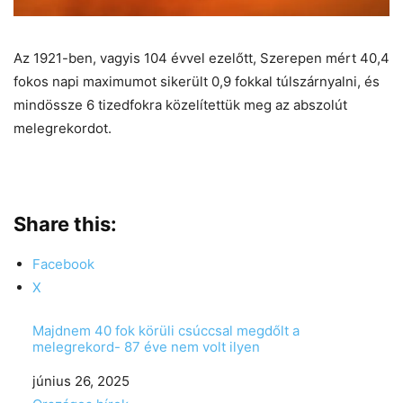
Az 1921-ben, vagyis 104 évvel ezelőtt, Szerepen mért 40,4
fokos napi maximumot sikerült 0,9 fokkal túlszárnyalni, és
mindössze 6 tizedfokra közelítettük meg az abszolút
melegrekordot.
Share this:
Facebook
X
Majdnem 40 fok körüli csúccsal megdőlt a
melegrekord- 87 éve nem volt ilyen
Date
június 26, 2025