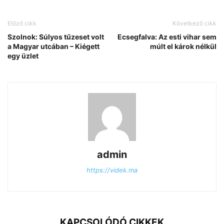
Előző cikk
Következő cikk
Szolnok: Súlyos tűzeset volt
Ecsegfalva: Az esti vihar sem
a Magyar utcában – Kiégett
múlt el károk nélkül
egy üzlet
admin
https://videk.ma
KAPCSOLÓDÓ CIKKEK