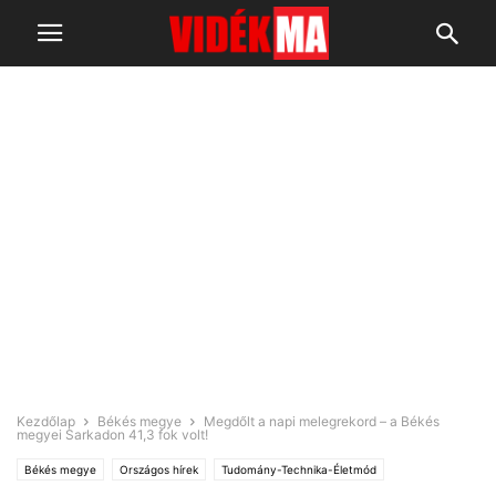
Kezdőlap
Békés megye
Megdőlt a napi melegrekord – a Békés
megyei Sarkadon 41,3 fok volt!
Békés megye
Országos hírek
Tudomány-Technika-Életmód