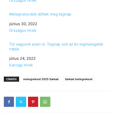
In relation to
Országos hírek
Melegrekordok dőltek meg tegnap
Date
június 30, 2022
In relation to
Országos hírek
Túl vagyunk ezen is: Tegnap volt az év legmelegebb
napja
Date
július 24, 2022
In relation to
Karcagi hírek
CÍMKÉK
melegrekord 2025 Sarkad
Sarkad melegrekord