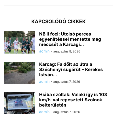
KAPCSOLÓDÓ CIKKEK
NB II foci: Utolsó perces
egyenlítéssel mentette meg
meccsét a Karcagi...
admin
-
augusztus 8, 2026
Karcag: Fa dőlt az útra a
Széchenyi sugárút – Kerekes
István...
admin
-
augusztus 7, 2026
Hiába szóltak: Valaki így is 103
km/h-val repesztett Szolnok
belterületén
admin
-
augusztus 7, 2026