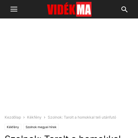
Kezdőlap
Kékfény
Szolnok: Tarolt a homokkal teli utánfutó
Kékfény
Szolnok megyei hírek