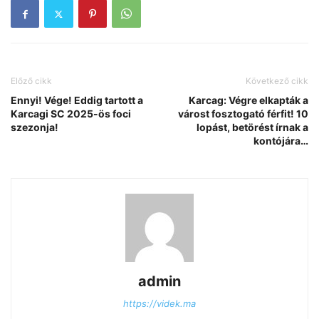
Előző cikk
Következő cikk
Ennyi! Vége! Eddig tartott a
Karcag: Végre elkapták a
Karcagi SC 2025-ös foci
várost fosztogató férfit! 10
szezonja!
lopást, betörést írnak a
kontójára…
admin
https://videk.ma