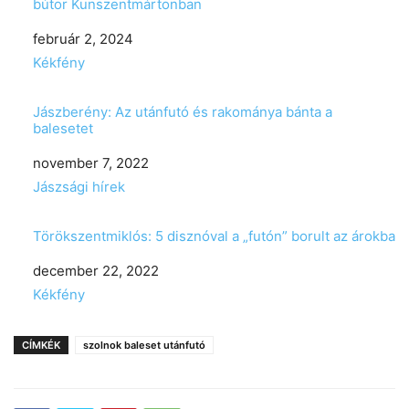
bútor Kunszentmártonban
Date
február 2, 2024
In relation to
Kékfény
Jászberény: Az utánfutó és rakománya bánta a
balesetet
Date
november 7, 2022
In relation to
Jászsági hírek
Törökszentmiklós: 5 disznóval a „futón” borult az árokba
Date
december 22, 2022
In relation to
Kékfény
CÍMKÉK
szolnok baleset utánfutó