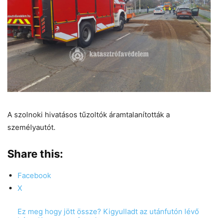
A szolnoki hivatásos tűzoltók áramtalanították a
személyautót.
Share this:
Facebook
X
Ez meg hogy jött össze? Kigyulladt az utánfutón lévő