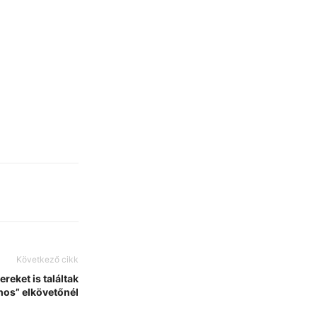
Következő cikk
reket is találtak
hos” elkövetőnél