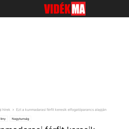
i hírek
Ezt a kunmadarasi férfit keresik elfogatóparancs alapján
fény
Nagykunság