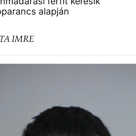
nmadarasi férfit keresik
óparancs alapján