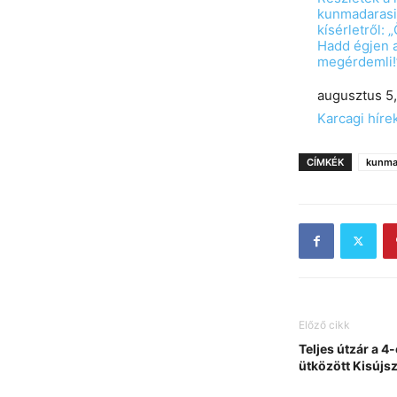
kunmadarasi
kísérletről: 
Hadd égjen 
megérdemli!
Date
augusztus 5
In relation to
Karcagi híre
CÍMKÉK
kunma
Előző cikk
Teljes útzár a 
ütközött Kisújsz