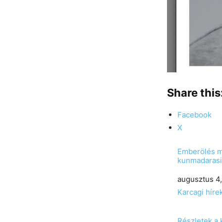
Share this
Facebook
X
Emberölés mi
kunmadarasi 
Date
augusztus 4
In relation to
Karcagi híre
Részletek a 