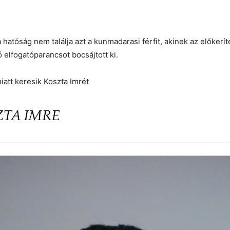
a hatóság nem találja azt a kunmadarasi férfit, akinek az előkerí
ó elfogatóparancsot bocsájtott ki.
att keresik Koszta Imrét