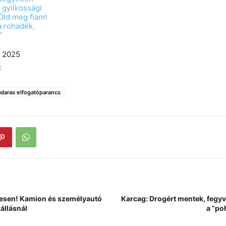
 gyilkossági
„Öld meg fiam!
a rohadék,
”
, 2025
k
daras elfogatóparancs
4-esen! Kamion és személyautó
Karcag: Drogért mentek, fegyve
állásnál
a “po