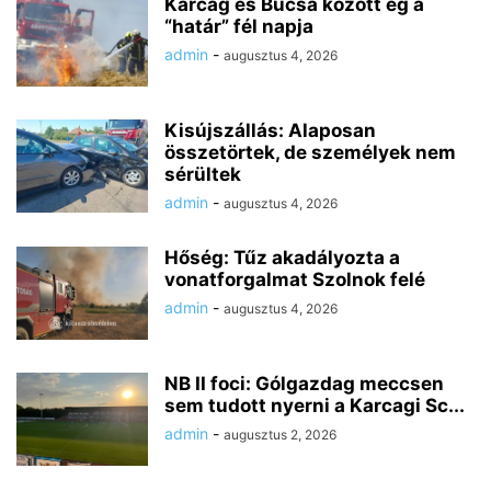
Karcag és Bucsa között ég a
“határ” fél napja
admin
-
augusztus 4, 2026
Kisújszállás: Alaposan
összetörtek, de személyek nem
sérültek
admin
-
augusztus 4, 2026
Hőség: Tűz akadályozta a
vonatforgalmat Szolnok felé
admin
-
augusztus 4, 2026
NB II foci: Gólgazdag meccsen
sem tudott nyerni a Karcagi Sc...
admin
-
augusztus 2, 2026