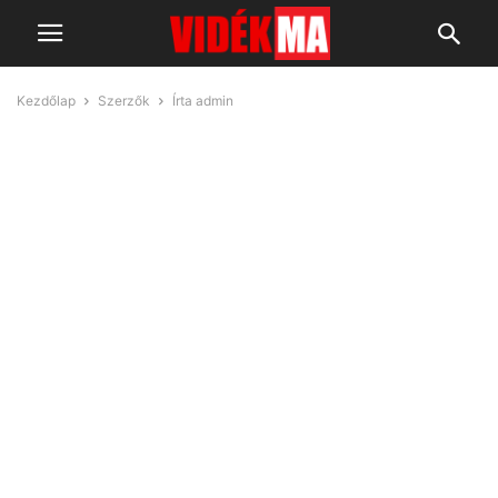
Kezdőlap
Szerzők
Írta admin