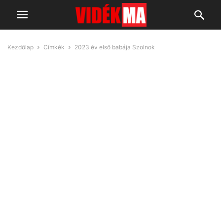
Kezdőlap
Címkék
2023 év első babája Szolnok