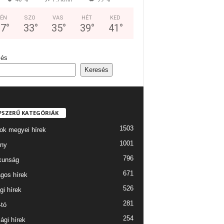
ÉN
SZO
VAS
HÉT
KED
37
°
33
°
35
°
39
°
41
°
sés
Keresés
PSZERŰ KATEGÓRIÁK
1503
ok megyei hírek
1001
ny
796
kunság
671
gos hírek
526
gi hírek
281
-tó
254
ági hírek