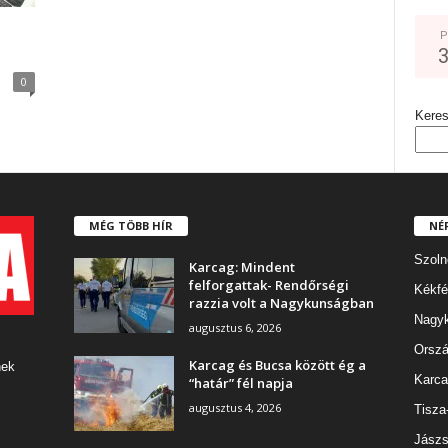
P
0
Kere
MÉG TÖBB HÍR
NÉ
Szoln
Karcag: Mindent
felforgattak- Rendőrségi
Kékfé
razzia volt a Nagykunságban
Nagy
augusztus 6, 2026
Orszá
Karcag és Bucsa között ég a
nek
Karca
“határ” fél napja
augusztus 4, 2026
Tisza
Jászs