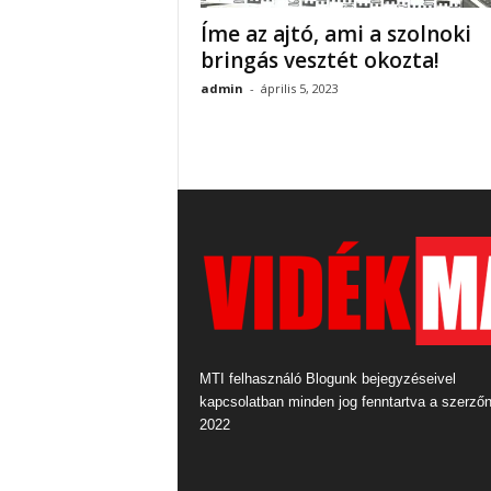
Íme az ajtó, ami a szolnoki
bringás vesztét okozta!
admin
-
április 5, 2023
MTI felhasználó Blogunk bejegyzéseivel
kapcsolatban minden jog fenntartva a szerző
2022