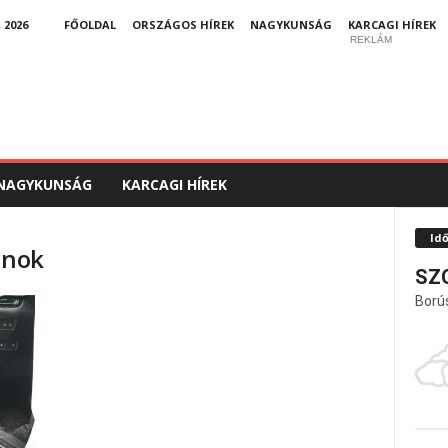
 2026
FŐOLDAL
ORSZÁGOS HÍREK
NAGYKUNSÁG
KARCAGI HÍREK
REKLÁM
NAGYKUNSÁG
KARCAGI HÍREK
Id
lnok
SZ
Ború