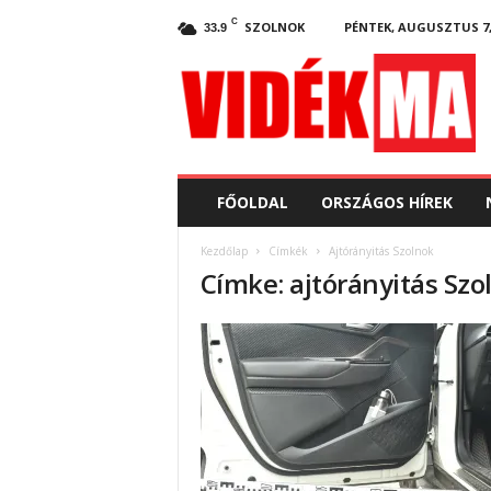
C
SZOLNOK
PÉNTEK, AUGUSZTUS 7,
33.9
V
i
d
e
k
.
m
FŐOLDAL
ORSZÁGOS HÍREK
a
Kezdőlap
Címkék
Ajtórányitás Szolnok
Címke: ajtórányitás Szo