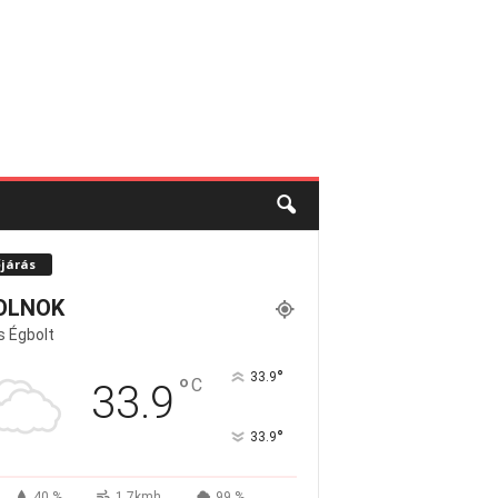
őjárás
OLNOK
s Égbolt
°
33.9
°
C
33.9
°
33.9
40 %
1.7kmh
99 %