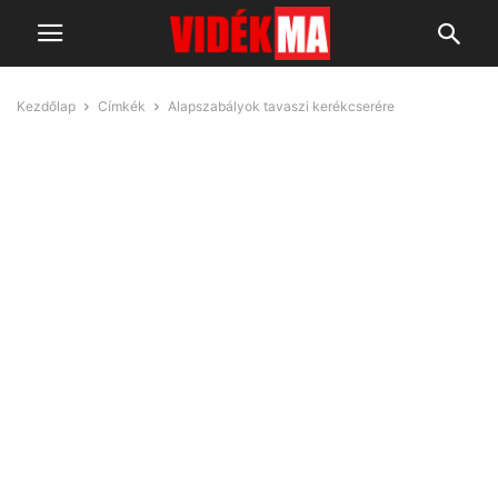
Kezdőlap
Címkék
Alapszabályok tavaszi kerékcserére