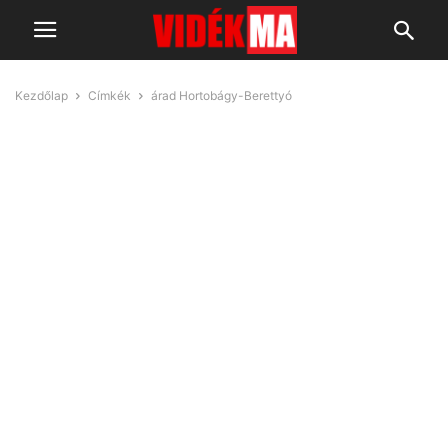
Kezdőlap
Címkék
árad Hortobágy-Berettyó