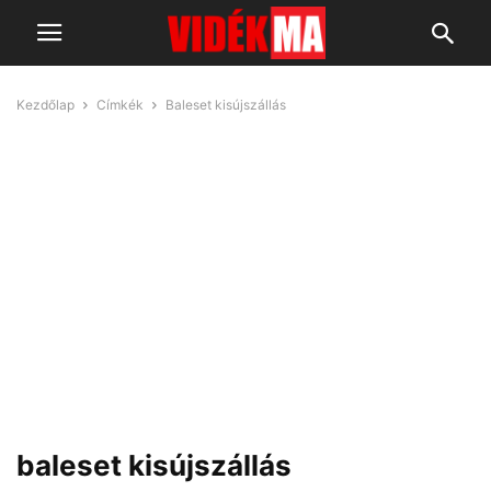
Kezdőlap
Címkék
Baleset kisújszállás
baleset kisújszállás