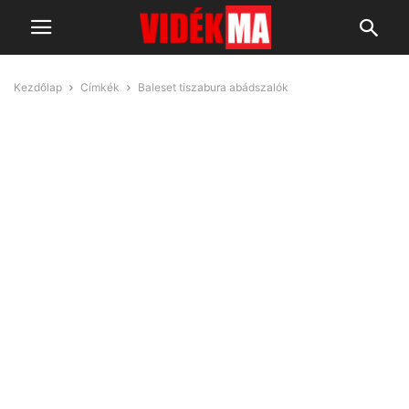
Kezdőlap
Címkék
Baleset tiszabura abádszalók