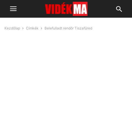
Kezdőlap
Címkék
Belefulladt rendőr Tiszafüred