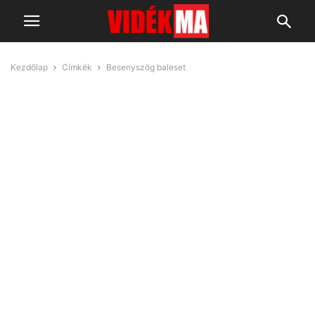
Kezdőlap
Címkék
Besenyszög baleset