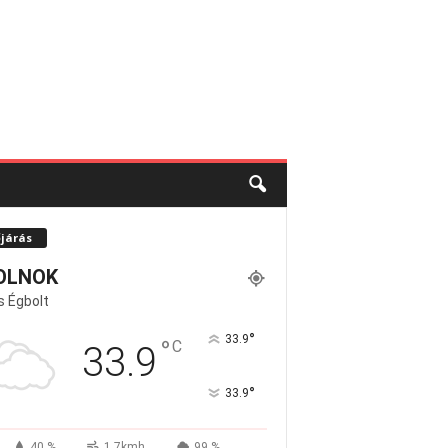
őjárás
OLNOK
s Égbolt
°
33.9
°
C
33.9
°
33.9
40 %
1.7kmh
99 %