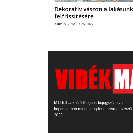
Dekoratív vászon a lakásunk
felfrissítésére
admin
-
május 26, 2022
MTI felhasználó Blogunk bejegyzéseivel
kapcsolatban minden jog fenntartva a szerző
2022