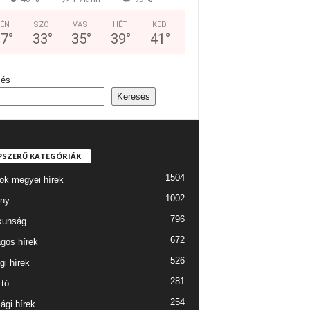
ÉN
SZO
VAS
HÉT
KED
37
°
33
°
35
°
39
°
41
°
sés
Keresés
PSZERŰ KATEGÓRIÁK
1504
ok megyei hírek
1002
ny
796
kunság
672
gos hírek
526
gi hírek
281
-tó
254
ági hírek