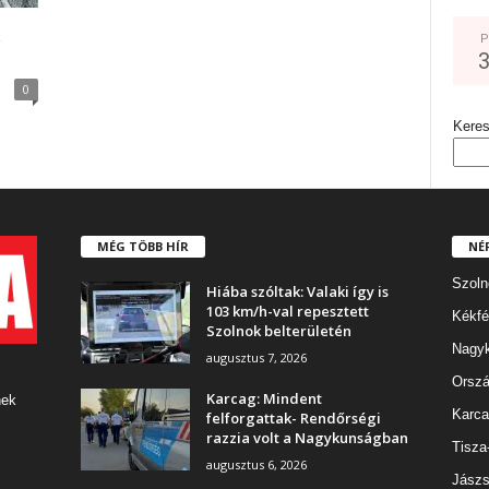
P
0
Kere
MÉG TÖBB HÍR
NÉ
Szoln
Hiába szóltak: Valaki így is
103 km/h-val repesztett
Kékfé
Szolnok belterületén
Nagy
augusztus 7, 2026
Orszá
Karcag: Mindent
nek
Karca
felforgattak- Rendőrségi
razzia volt a Nagykunságban
Tisza
augusztus 6, 2026
Jászs