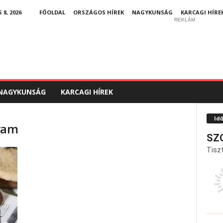
8, 2026
FŐOLDAL
ORSZÁGOS HÍREK
NAGYKUNSÁG
KARCAGI HÍRE
REKLÁM
NAGYKUNSÁG
KARCAGI HÍREK
Id
gram
SZ
Tiszt