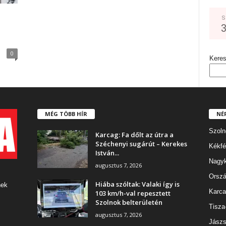
S
0
Kere
MÉG TÖBB HÍR
NÉ
Szoln
Karcag: Fa dőlt az útra a
Széchenyi sugárút – Kerekes
Kékfé
István...
Nagy
augusztus 7, 2026
Orszá
Hiába szóltak: Valaki így is
nek
Karca
103 km/h-val repesztett
Szolnok belterületén
Tisza
augusztus 7, 2026
Jászs