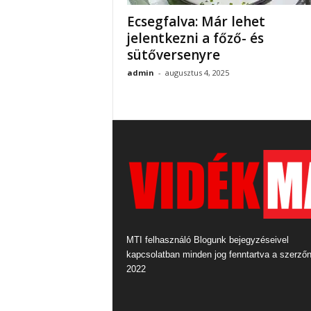
Ecsegfalva: Már lehet
jelentkezni a főző- és
sütőversenyre
admin
-
augusztus 4, 2025
MTI felhasználó Blogunk bejegyzéseivel
kapcsolatban minden jog fenntartva a szerző
2022