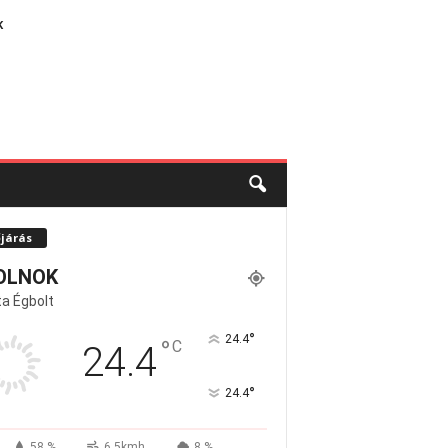
K
őjárás
OLNOK
a Égbolt
°
24.4
°
C
24.4
°
24.4
58 %
6.5kmh
8 %