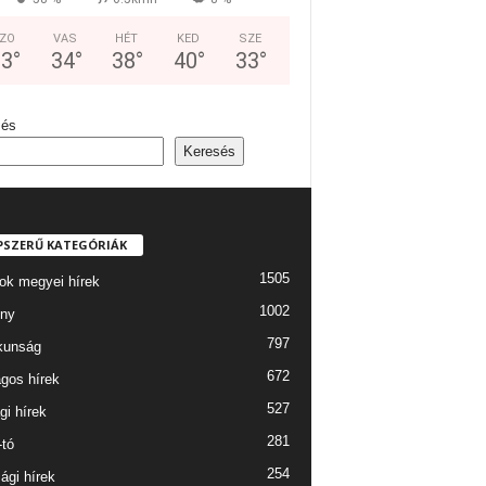
ZO
VAS
HÉT
KED
SZE
33
°
34
°
38
°
40
°
33
°
sés
Keresés
PSZERŰ KATEGÓRIÁK
1505
ok megyei hírek
1002
ny
797
kunság
672
gos hírek
527
gi hírek
281
-tó
254
ági hírek