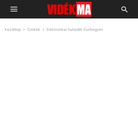
Kezdőlap
Címkék
Elektronikai hulladék Kunhegyes