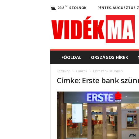
C
SZOLNOK
PÉNTEK, AUGUSZTUS 7,
29.8
V
i
d
e
k
.
m
FŐOLDAL
ORSZÁGOS HÍREK
a
Kezdőlap
Címkék
Erste bank szünnap
Címke: Erste bank szü