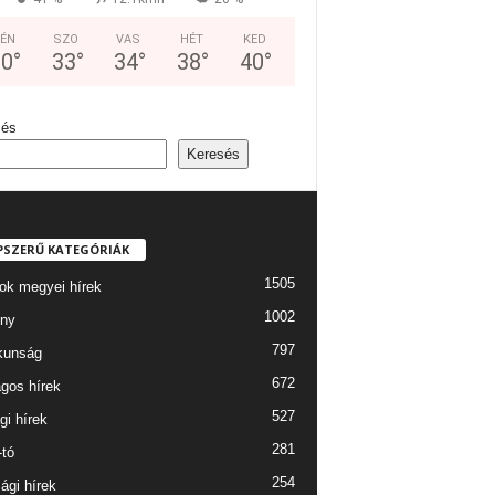
ÉN
SZO
VAS
HÉT
KED
30
°
33
°
34
°
38
°
40
°
sés
Keresés
PSZERŰ KATEGÓRIÁK
1505
ok megyei hírek
1002
ny
797
kunság
672
gos hírek
527
gi hírek
281
-tó
254
ági hírek