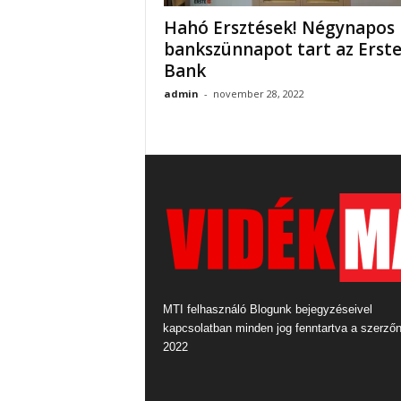
Hahó Ersztések! Négynapos
bankszünnapot tart az Erst
Bank
admin
-
november 28, 2022
MTI felhasználó Blogunk bejegyzéseivel
kapcsolatban minden jog fenntartva a szerző
2022