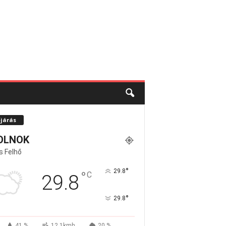
őjárás
OLNOK
s Felhő
°
29.8
°
C
29.8
°
29.8
41 %
12.1kmh
20 %