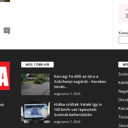
P
e
0
Kere
MÉG TÖBB HÍR
NÉ
Szoln
Karcag: Fa dőlt az útra a
Széchenyi sugárút – Kerekes
Kékfé
István...
Nagy
augusztus 7, 2026
Orszá
Hiába szóltak: Valaki így is
nek
Karca
103 km/h-val repesztett
Szolnok belterületén
Tisza
augusztus 7, 2026
Jászs