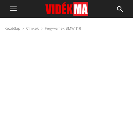
Kezdőlap
Címkék
Fegyvernek BMW 116