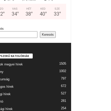
ZO
VAS
HÉT
KED
SZE
32
°
34
°
38
°
40
°
33
°
sés
Keresés
PSZERŰ KATEGÓRIÁK
1505
ok megyei hírek
1002
ny
797
kunság
672
gos hírek
527
gi hírek
281
-tó
254
ági hírek