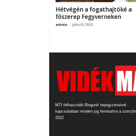
Hétvégén a fogathajtóké a
főszerep Fegyverneken
admin
-
július 9, 2025
MTI felhasználó Blogunk bejegyzéseivel
kapcsolatban minden jog fenntartva a szerző
2022