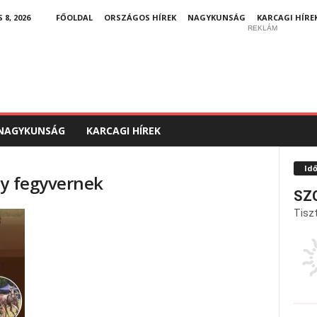
8, 2026
FŐOLDAL
ORSZÁGOS HÍREK
NAGYKUNSÁG
KARCAGI HÍRE
REKLÁM
NAGYKUNSÁG
KARCAGI HÍREK
Id
ey fegyvernek
SZ
Tiszt