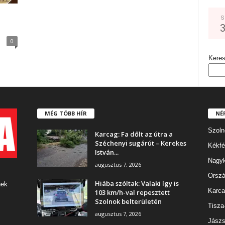
S
0
Kere
MÉG TÖBB HÍR
NÉ
Szoln
Karcag: Fa dőlt az útra a
Széchenyi sugárút – Kerekes
Kékfé
István...
Nagy
augusztus 7, 2026
Orszá
Hiába szóltak: Valaki így is
nek
Karca
103 km/h-val repesztett
Szolnok belterületén
Tisza
augusztus 7, 2026
Jászs