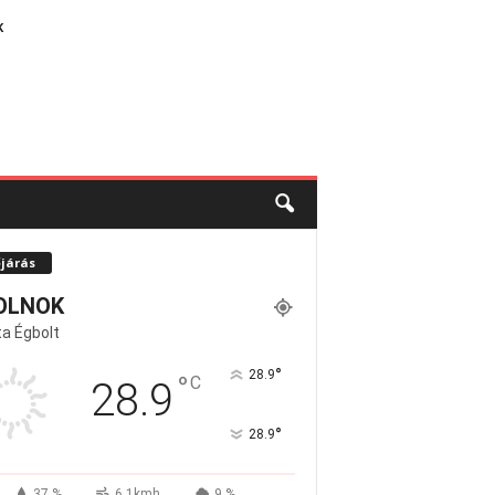
K
őjárás
OLNOK
a Égbolt
°
28.9
°
C
28.9
°
28.9
37 %
6.1kmh
9 %