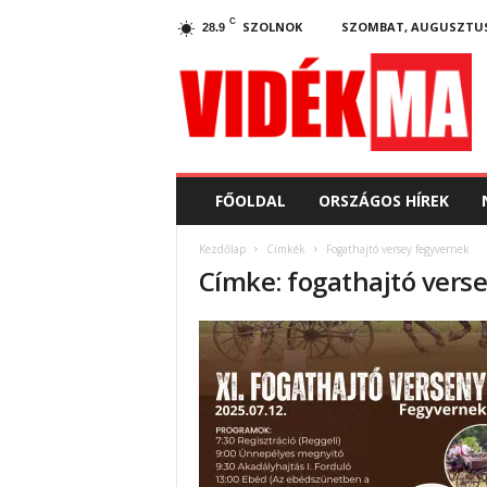
C
SZOLNOK
SZOMBAT, AUGUSZTUS 
28.9
V
i
d
e
k
.
m
FŐOLDAL
ORSZÁGOS HÍREK
a
Kezdőlap
Címkék
Fogathajtó versey fegyvernek
Címke: fogathajtó vers