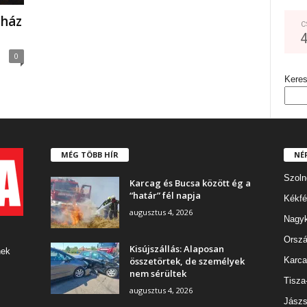
 ház
C
0
Kere
MÉG TÖBB HÍR
NÉ
Szoln
Karcag és Bucsa között ég a
“határ” fél napja
Kékfé
augusztus 4, 2026
Nagy
Orszá
Kisújszállás: Alaposan
nek
összetörtek, de személyek
Karca
nem sérültek
Tisza
augusztus 4, 2026
Jászs