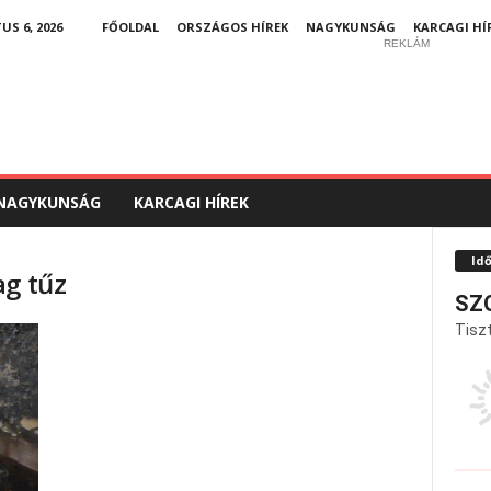
S 6, 2026
FŐOLDAL
ORSZÁGOS HÍREK
NAGYKUNSÁG
KARCAGI HÍ
REKLÁM
NAGYKUNSÁG
KARCAGI HÍREK
Id
ag tűz
SZ
Tiszt