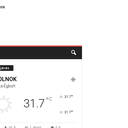
REK
őjárás
OLNOK
a Égbolt
°
31.7
°
C
31.7
°
31.7
36 %
1.4kmh
0 %