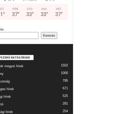
SÜ
PÉN
SZO
VAS
HÉT
41
°
37
°
33
°
33
°
37
°
sés
Keresés
PSZERŰ KATEGÓRIÁK
1502
ok megyei hírek
1000
ny
795
kunság
671
gos hírek
525
gi hírek
281
-tó
254
ági hírek