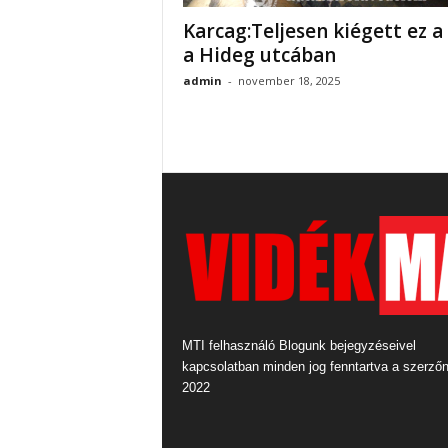
Karcag:Teljesen kiégett ez a
a Hideg utcában
admin
-
november 18, 2025
MTI felhasználó Blogunk bejegyzéseivel
kapcsolatban minden jog fenntartva a szerző
2022