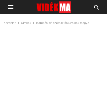
Kezdőlap
Címkék
Iparűzési dó szétosztás Szolnok megye