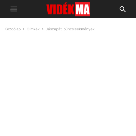
Kezdőlap
Címkék
Jászapáti bűncsleekmények