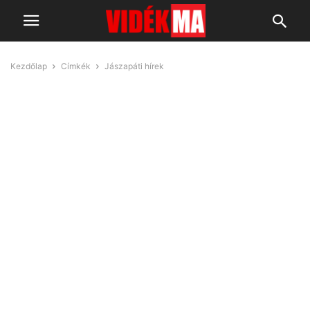
Kezdőlap
Címkék
Jászapáti hírek