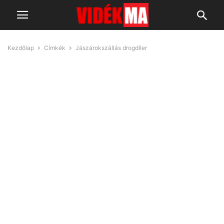
Kezdőlap
Címkék
Jászárokszállás drogdíler