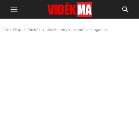
Kezdőlap
Címkék
Jászberény kaminoról osztogatnak