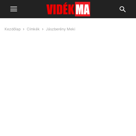
Kezdőlap
Címkék
Jászberény Meki