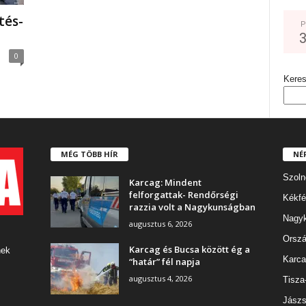
tés-
P
0
Kere
MÉG TÖBB HÍR
NÉ
Szoln
Karcag: Mindent
felforgattak- Rendőrségi
Kékfé
razzia volt a Nagykunságban
Nagy
augusztus 6, 2026
Orszá
Karcag és Bucsa között ég a
nek
Karca
“határ” fél napja
augusztus 4, 2026
Tisza
Jászs