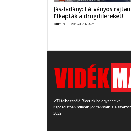
Jászladány: Látványos rajtaü
Elkapták a drogdílereket!
admin
-
február 24, 2023
MTI felhasználó Blogunk bejegyzéseivel
kapcsolatban minden jog fenntartva a szerző
2022