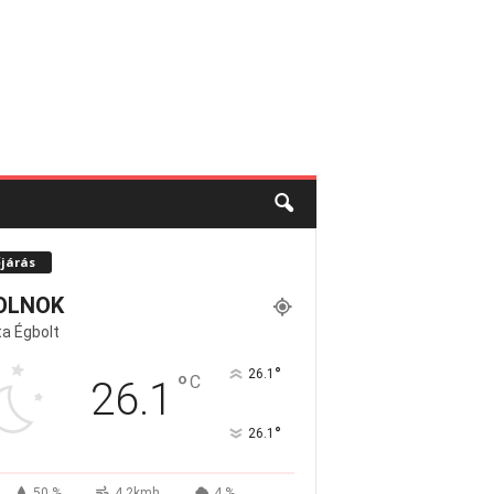
őjárás
OLNOK
a Égbolt
°
26.1
°
C
26.1
°
26.1
50 %
4.2kmh
4 %