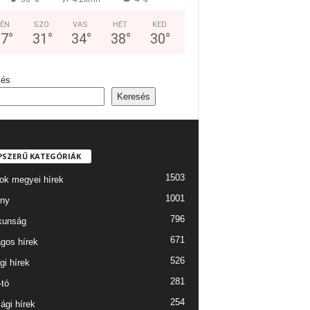
ÉN
SZO
VAS
HÉT
KED
37
°
31
°
34
°
38
°
30
°
sés
Keresés
PSZERŰ KATEGÓRIÁK
1503
ok megyei hírek
1001
ny
796
kunság
671
gos hírek
526
gi hírek
281
-tó
254
ági hírek