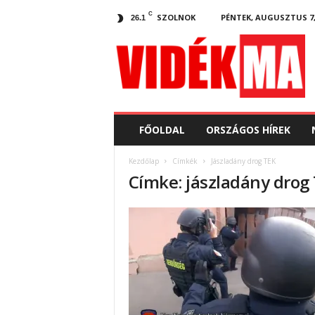
C
SZOLNOK
PÉNTEK, AUGUSZTUS 7,
26.1
V
i
d
e
k
.
m
FŐOLDAL
ORSZÁGOS HÍREK
a
Kezdőlap
Címkék
Jászladány drog TEK
Címke: jászladány drog