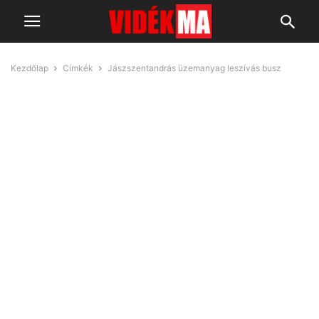
Kezdőlap
Címkék
Jászszentandrás üzemanyag leszívás busz