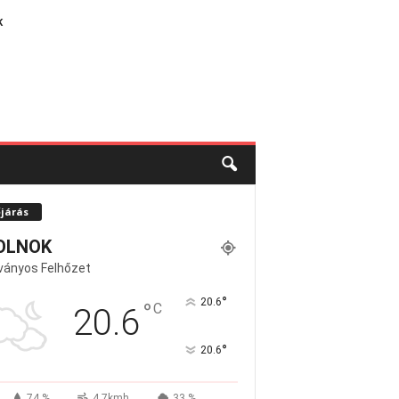
K
őjárás
OLNOK
ványos Felhőzet
°
20.6
°
C
20.6
°
20.6
74 %
4.7kmh
33 %