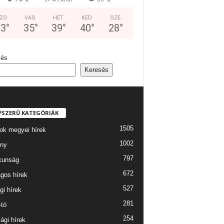
ZO
VAS
HÉT
KED
SZE
33
°
35
°
39
°
40
°
28
°
sés
Keresés
PSZERŰ KATEGÓRIÁK
1505
ok megyei hírek
1002
ny
797
kunság
672
gos hírek
527
gi hírek
281
-tó
254
ági hírek