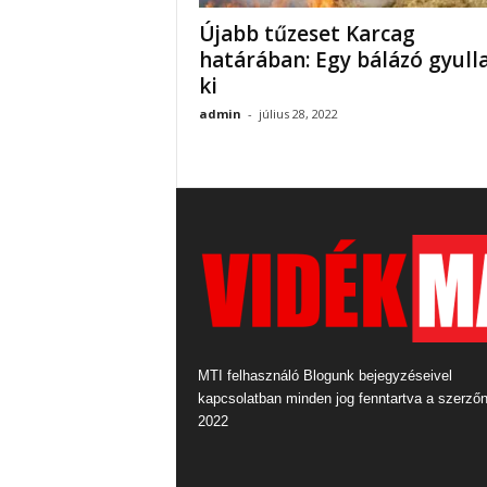
Újabb tűzeset Karcag
határában: Egy bálázó gyull
ki
admin
-
július 28, 2022
MTI felhasználó Blogunk bejegyzéseivel
kapcsolatban minden jog fenntartva a szerző
2022