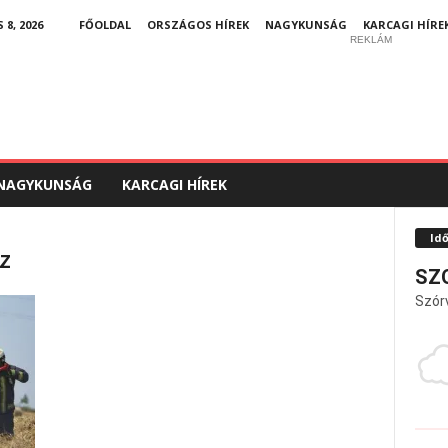
8, 2026
FŐOLDAL
ORSZÁGOS HÍREK
NAGYKUNSÁG
KARCAGI HÍRE
REKLÁM
NAGYKUNSÁG
KARCAGI HÍREK
Id
z
SZ
Szór