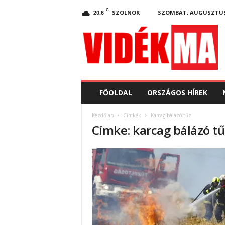
C
SZOLNOK
SZOMBAT, AUGUSZTUS 
20.6
V
i
d
e
k
.
m
FŐOLDAL
ORSZÁGOS HÍREK
a
Kezdőlap
Címkék
Karcag bálázó tűz
Címke: karcag bálázó tű