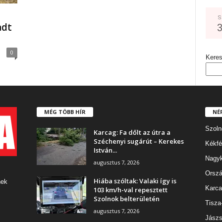
S
adt
0
Kere
MÉG TÖBB HÍR
NÉ
Szoln
Karcag: Fa dőlt az útra a
Széchenyi sugárút – Kerekes
Kékfé
István...
Nagy
augusztus 7, 2026
Orszá
Hiába szóltak: Valaki így is
nek
Karca
103 km/h-val repesztett
Szolnok belterületén
Tisza
augusztus 7, 2026
Jászs