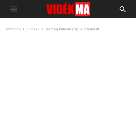
Kezdőlap
Címkék
Karcag baleset pspükladányi út