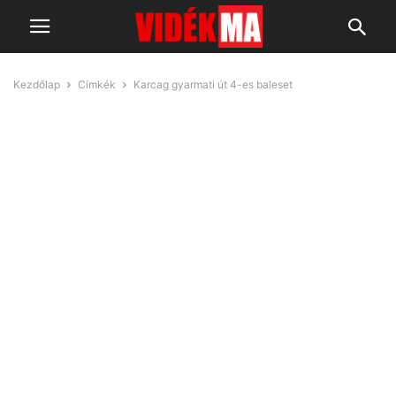
Kezdőlap
Címkék
Karcag gyarmati út 4-es baleset