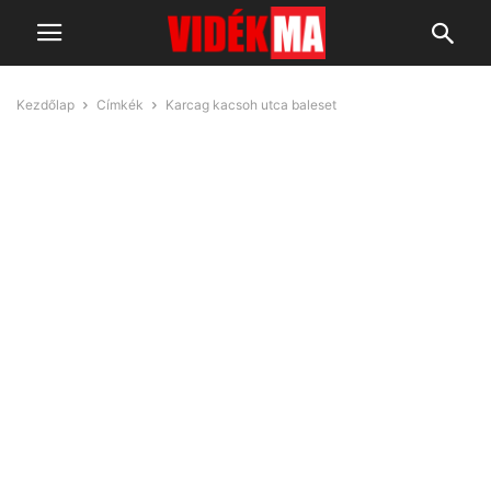
Kezdőlap
Címkék
Karcag kacsoh utca baleset