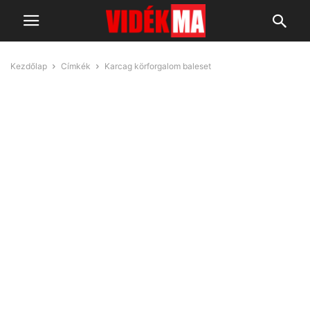
Kezdőlap
Címkék
Karcag körforgalom baleset