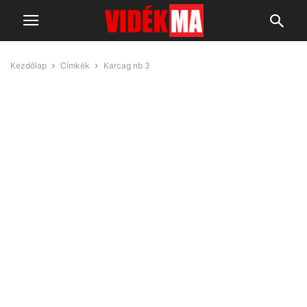
Kezdőlap
Címkék
Karcag nb 3