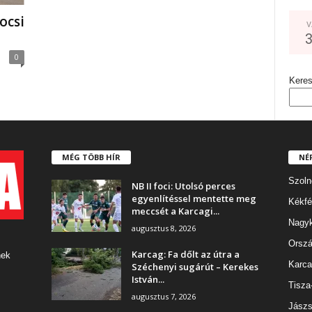
ocsi
V
0
Kere
MÉG TÖBB HÍR
NÉ
Szoln
NB II foci: Utolsó perces
egyenlítéssel mentette meg
Kékfé
meccsét a Karcagi...
Nagy
augusztus 8, 2026
Orszá
Karcag: Fa dőlt az útra a
nek
Karca
Széchenyi sugárút – Kerekes
István...
Tisza
augusztus 7, 2026
Jászs