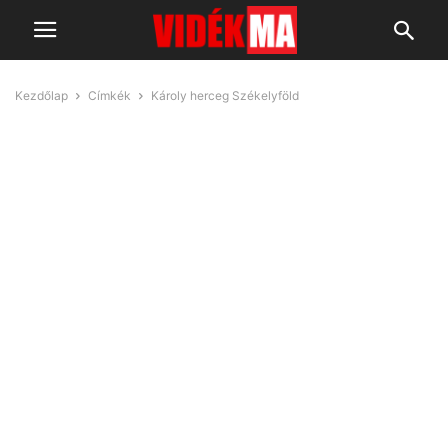
Kezdőlap
Címkék
Károly herceg Székelyföld