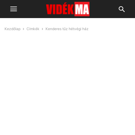
Kezdőlap
Címkék
Kenderes tűz hétvégi ház