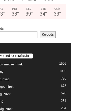
AS
HÉT
KED
SZE
CSÜ
33
°
38
°
39
°
34
°
33
°
sés
Keresés
PSZERŰ KATEGÓRIÁK
1506
ok megyei hírek
1002
ny
798
kunság
673
gos hírek
528
gi hírek
281
-tó
254
ági hírek