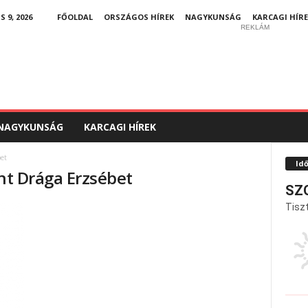
9, 2026
FŐOLDAL
ORSZÁGOS HÍREK
NAGYKUNSÁG
KARCAGI HÍRE
REKLÁM
NAGYKUNSÁG
KARCAGI HÍREK
bet
Id
űnt Drága Erzsébet
SZ
Tiszt