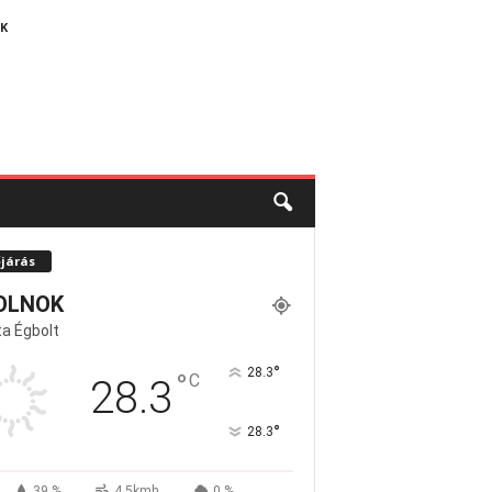
K
őjárás
OLNOK
a Égbolt
°
28.3
°
C
28.3
°
28.3
39 %
4.5kmh
0 %