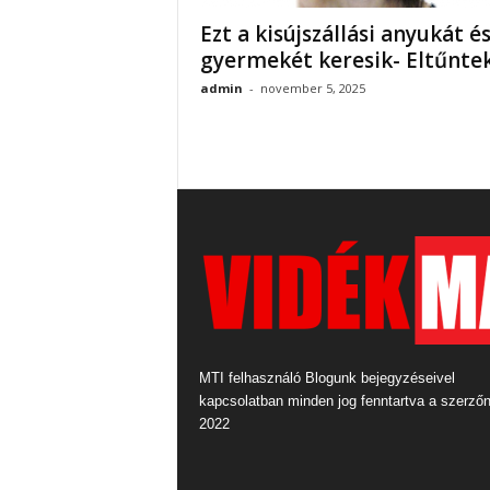
Ezt a kisújszállási anyukát é
gyermekét keresik- Eltűntek
admin
-
november 5, 2025
MTI felhasználó Blogunk bejegyzéseivel
kapcsolatban minden jog fenntartva a szerző
2022