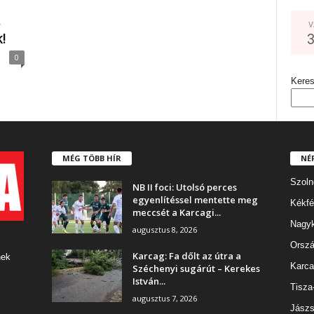
s
V
!
0
Kere
MÉG TÖBB HÍR
NÉ
Szoln
NB II foci: Utolsó perces
egyenlítéssel mentette meg
Kékfé
meccsét a Karcagi...
Nagy
augusztus 8, 2026
Orszá
Karcag: Fa dőlt az útra a
nek
Karca
Széchenyi sugárút – Kerekes
István...
Tisza
augusztus 7, 2026
Jászs