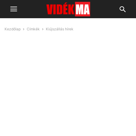
Kezdőlap
Címkék
Kiújszállás hírek