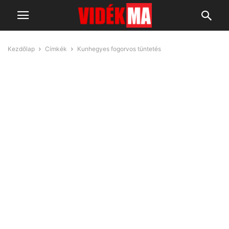
Kezdőlap
Címkék
Kunhegyes fogorvos tüntetés