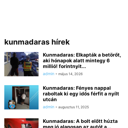
kunmadaras hírek
Kunmadaras: Elkapták a betörőt,
aki hónapok alatt mintegy 6
millió! forintnyit...
admin
-
május 14, 2026
Kunmadaras: Fényes nappal
raboltak ki egy idős férfit a nyílt
utcán
admin
-
augusztus 11, 2025
Kunmadaras: A bolt előtt húzta
meg jó alaposan az autót a...