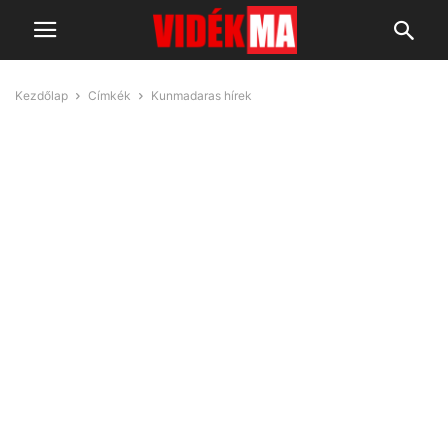
Kezdőlap
Címkék
Kunmadaras hírek