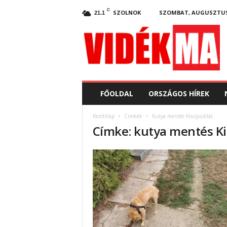
C
SZOLNOK
SZOMBAT, AUGUSZTUS 
21.1
V
i
d
e
k
.
m
FŐOLDAL
ORSZÁGOS HÍREK
a
Kezdőlap
Címkék
Kutya mentés Kisújszállás
Címke: kutya mentés Ki