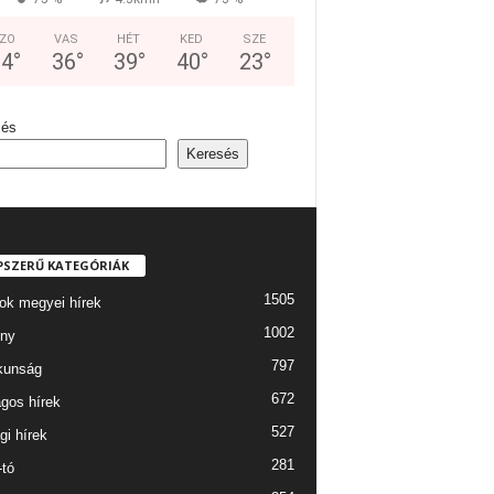
ZO
VAS
HÉT
KED
SZE
34
°
36
°
39
°
40
°
23
°
sés
Keresés
PSZERŰ KATEGÓRIÁK
1505
ok megyei hírek
1002
ny
797
kunság
672
gos hírek
527
gi hírek
281
-tó