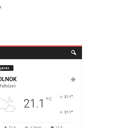
K
őjárás
OLNOK
 Felhőzet
°
21.1
°
C
21.1
°
21.1
75 %
4.3kmh
73 %