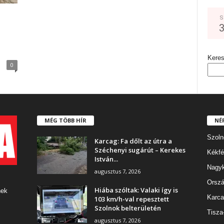
S
Kere
0
MÉG TÖBB HÍR
NÉ
Szoln
Karcag: Fa dőlt az útra a
Széchenyi sugárút – Kerekes
Kékfé
István...
Nagy
augusztus 7, 2026
Orszá
Hiába szóltak: Valaki így is
nek
Karca
103 km/h-val repesztett
Szolnok belterületén
Tisza
augusztus 7, 2026