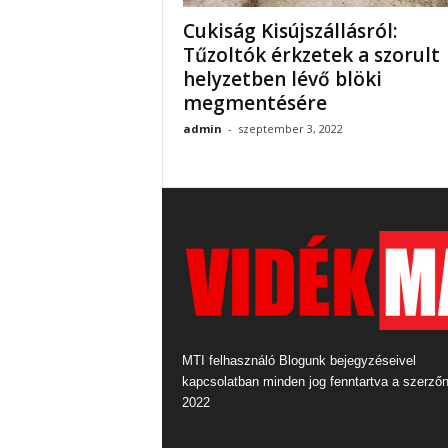
Cukiság Kisújszállásról:
Tűzoltók érkzetek a szorult
helyzetben lévő blöki
megmentésére
admin
-
szeptember 3, 2022
MTI felhasználó Blogunk bejegyzéseivel
kapcsolatban minden jog fenntartva a szerző
2022